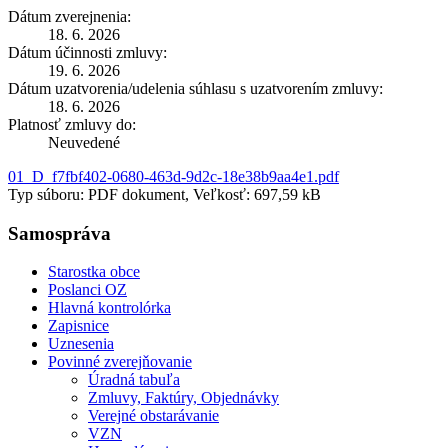
Dátum zverejnenia:
18. 6. 2026
Dátum účinnosti zmluvy:
19. 6. 2026
Dátum uzatvorenia/udelenia súhlasu s uzatvorením zmluvy:
18. 6. 2026
Platnosť zmluvy do:
Neuvedené
01_D_f7fbf402-0680-463d-9d2c-18e38b9aa4e1.pdf
Typ súboru: PDF dokument, Veľkosť: 697,59 kB
Samospráva
Starostka obce
Poslanci OZ
Hlavná kontrolórka
Zapisnice
Uznesenia
Povinné zverejňovanie
Úradná tabuľa
Zmluvy, Faktúry, Objednávky
Verejné obstarávanie
VZN