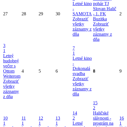
Letné kino
pohár TJ
-
Slovan Halič
27
28
29
30
SAMOTA
- 1. FK
2
Zobraziť
Buzitka
všetky
Zobraziť
záznamy z
všetky
dňa
záznamy z
dňa
3
7
1
1
Letný
Letné kino
hudobný
-
večer s
Dokonalá
Ottom
4
5
6
8
9
svadba
Weiterom
Zobraziť
Zobraziť
všetky
všetky
záznamy z
záznamy
dňa
z dňa
15
2
14
Haličské
10
11
12
13
2
slávnosti -
16
1
1
1
1
Letné
prográm na
1