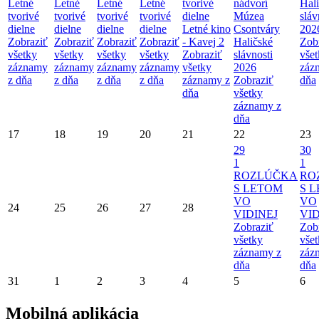
Letné
Letné
Letné
Letné
tvorivé
nádvorí
Hal
tvorivé
tvorivé
tvorivé
tvorivé
dielne
Múzea
sláv
dielne
dielne
dielne
dielne
Letné kino
Csontváry
202
Zobraziť
Zobraziť
Zobraziť
Zobraziť
- Kavej 2
Haličské
Zob
všetky
všetky
všetky
všetky
Zobraziť
slávnosti
vše
záznamy
záznamy
záznamy
záznamy
všetky
2026
záz
z dňa
z dňa
z dňa
z dňa
záznamy z
Zobraziť
dňa
dňa
všetky
záznamy z
dňa
17
18
19
20
21
22
23
29
30
1
1
ROZLÚČKA
RO
S LETOM
S 
VO
VO
24
25
26
27
28
VIDINEJ
VID
Zobraziť
Zob
všetky
vše
záznamy z
záz
dňa
dňa
31
1
2
3
4
5
6
Mobilná aplikácia