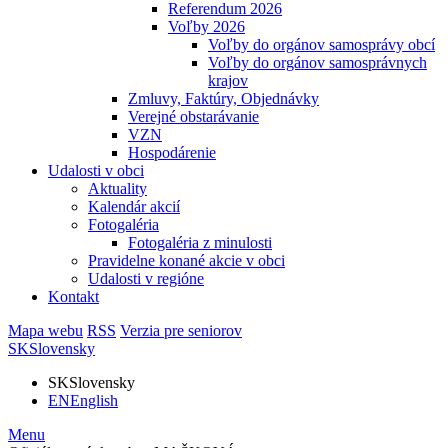
Referendum 2026
Voľby 2026
Voľby do orgánov samosprávy obcí
Voľby do orgánov samosprávnych
krajov
Zmluvy, Faktúry, Objednávky
Verejné obstarávanie
VZN
Hospodárenie
Udalosti v obci
Aktuality
Kalendár akcií
Fotogaléria
Fotogaléria z minulosti
Pravidelne konané akcie v obci
Udalosti v regióne
Kontakt
Mapa webu
RSS
Verzia pre seniorov
SK
Slovensky
SK
Slovensky
EN
English
Menu