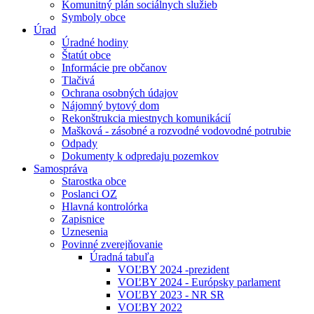
Komunitný plán sociálnych služieb
Symboly obce
Úrad
Úradné hodiny
Štatút obce
Informácie pre občanov
Tlačivá
Ochrana osobných údajov
Nájomný bytový dom
Rekonštrukcia miestnych komunikácií
Mašková - zásobné a rozvodné vodovodné potrubie
Odpady
Dokumenty k odpredaju pozemkov
Samospráva
Starostka obce
Poslanci OZ
Hlavná kontrolórka
Zapisnice
Uznesenia
Povinné zverejňovanie
Úradná tabuľa
VOĽBY 2024 -prezident
VOĽBY 2024 - Európsky parlament
VOĽBY 2023 - NR SR
VOĽBY 2022