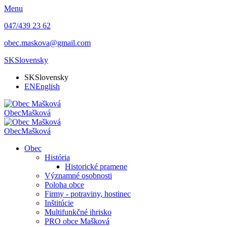
Menu
047/439 23 62
obec.maskova@gmail.com
SK
Slovensky
SK
Slovensky
EN
English
Obec
Mašková
Obec
Mašková
Obec
História
Historické pramene
Významné osobnosti
Poloha obce
Firmy - potraviny, hostinec
Inštitúcie
Multifunkčné ihrisko
PRO obce Mašková