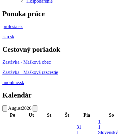
Hospodárenie
Ponuka práce
profesia.sk
istp.sk
Cestovný poriadok
Zastávka - Mašková obec
Zastávka - Mašková razcestie
hnonline.sk
Kalendár
August
2026
Po
Ut
St
Št
Pia
So
1
31
1
1
Slovenský