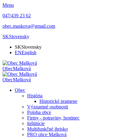
Menu
047/439 23 62
obec.maskova@gmail.com
SK
Slovensky
SK
Slovensky
EN
English
Obec
Mašková
Obec
Mašková
Obec
História
Historické pramene
Významné osobnosti
Poloha obce
Firmy - potraviny, hostinec
Inštitúcie
Multifunkčné ihrisko
PRO obce Mašková