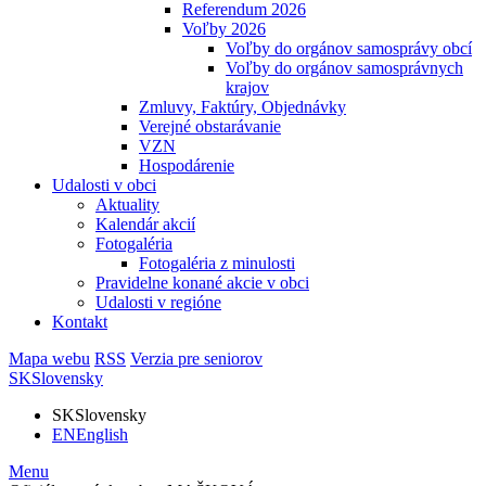
Referendum 2026
Voľby 2026
Voľby do orgánov samosprávy obcí
Voľby do orgánov samosprávnych
krajov
Zmluvy, Faktúry, Objednávky
Verejné obstarávanie
VZN
Hospodárenie
Udalosti v obci
Aktuality
Kalendár akcií
Fotogaléria
Fotogaléria z minulosti
Pravidelne konané akcie v obci
Udalosti v regióne
Kontakt
Mapa webu
RSS
Verzia pre seniorov
SK
Slovensky
SK
Slovensky
EN
English
Menu