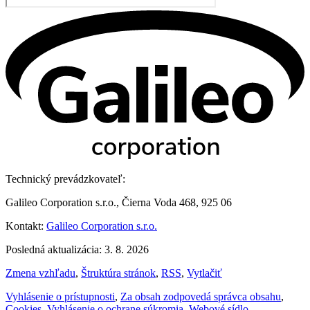
Technický prevádzkovateľ:
Galileo Corporation s.r.o., Čierna Voda 468, 925 06
Kontakt:
Galileo Corporation s.r.o.
Posledná aktualizácia: 3. 8. 2026
Zmena vzhľadu
,
Štruktúra stránok
,
RSS
,
Vytlačiť
Vyhlásenie o prístupnosti
,
Za obsah zodpovedá správca obsahu
,
Cookies
,
Vyhlásenie o ochrane súkromia
,
Webové sídlo