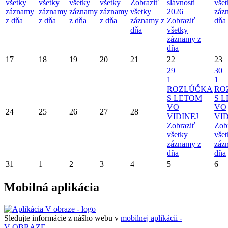
všetky
všetky
všetky
všetky
Zobraziť
slávnosti
vše
záznamy
záznamy
záznamy
záznamy
všetky
2026
záz
z dňa
z dňa
z dňa
z dňa
záznamy z
Zobraziť
dňa
dňa
všetky
záznamy z
dňa
17
18
19
20
21
22
23
29
30
1
1
ROZLÚČKA
RO
S LETOM
S 
VO
VO
24
25
26
27
28
VIDINEJ
VID
Zobraziť
Zob
všetky
vše
záznamy z
záz
dňa
dňa
31
1
2
3
4
5
6
Mobilná aplikácia
Sledujte informácie z nášho webu v
mobilnej aplikácii -
V OBRAZE.