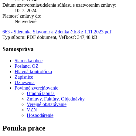
Dátum uzatvorenia/udelenia súhlasu s uzatvorením zmluvy:
10. 7. 2024
Platnosť zmluvy do:
Neuvedené
663 - Stieranka Slavomír a Zdenka č.b.8 z 1.11.2023.pdf
Typ súboru: PDF dokument, Veľkosť: 347,48 kB
Samospráva
Starostka obce
Poslanci OZ
Hlavná kontrolórka
Zapisnice
Uznesenia
Povinné zverejňovanie
Úradná tabuľa
Zmluvy, Faktúry, Objednávky
Verejné obstarávanie
VZN
Hospodárenie
Ponuka práce