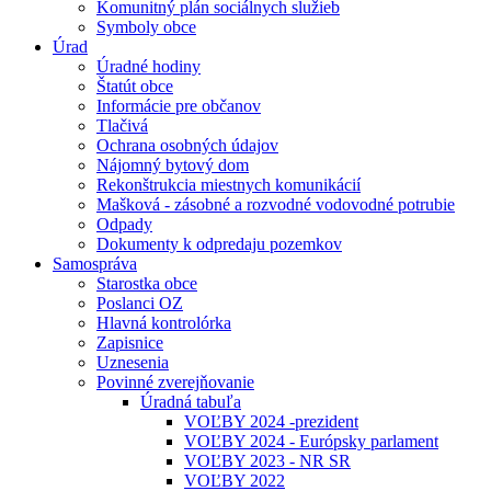
Komunitný plán sociálnych služieb
Symboly obce
Úrad
Úradné hodiny
Štatút obce
Informácie pre občanov
Tlačivá
Ochrana osobných údajov
Nájomný bytový dom
Rekonštrukcia miestnych komunikácií
Mašková - zásobné a rozvodné vodovodné potrubie
Odpady
Dokumenty k odpredaju pozemkov
Samospráva
Starostka obce
Poslanci OZ
Hlavná kontrolórka
Zapisnice
Uznesenia
Povinné zverejňovanie
Úradná tabuľa
VOĽBY 2024 -prezident
VOĽBY 2024 - Európsky parlament
VOĽBY 2023 - NR SR
VOĽBY 2022