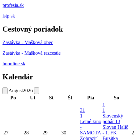
profesia.sk
istp.sk
Cestovný poriadok
Zastávka - Mašková obec
Zastávka - Mašková razcestie
hnonline.sk
Kalendár
August
2026
Po
Ut
St
Št
Pia
So
1
31
1
1
Slovenský
Letné kino
pohár TJ
-
Slovan Halič
27
28
29
30
SAMOTA
- 1. FK
2
Zobraziť
Buzitka