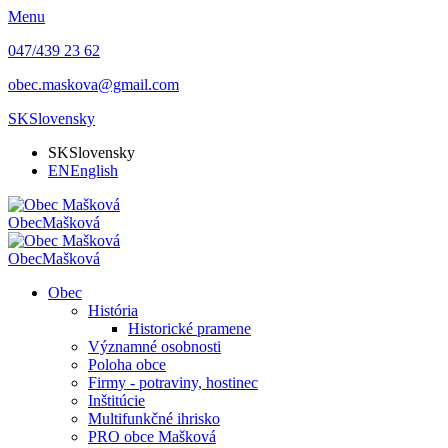
Menu
047/439 23 62
obec.maskova@gmail.com
SK
Slovensky
SK
Slovensky
EN
English
Obec
Mašková
Obec
Mašková
Obec
História
Historické pramene
Významné osobnosti
Poloha obce
Firmy - potraviny, hostinec
Inštitúcie
Multifunkčné ihrisko
PRO obce Mašková