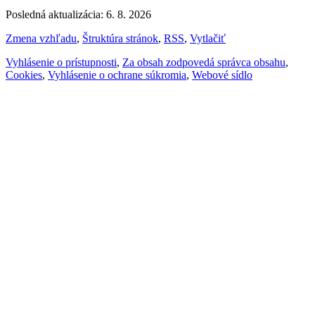
Posledná aktualizácia: 6. 8. 2026
Zmena vzhľadu
,
Štruktúra stránok
,
RSS
,
Vytlačiť
Vyhlásenie o prístupnosti
,
Za obsah zodpovedá správca obsahu
,
Cookies
,
Vyhlásenie o ochrane súkromia
,
Webové sídlo