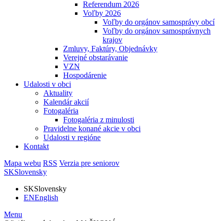
Referendum 2026
Voľby 2026
Voľby do orgánov samosprávy obcí
Voľby do orgánov samosprávnych
krajov
Zmluvy, Faktúry, Objednávky
Verejné obstarávanie
VZN
Hospodárenie
Udalosti v obci
Aktuality
Kalendár akcií
Fotogaléria
Fotogaléria z minulosti
Pravidelne konané akcie v obci
Udalosti v regióne
Kontakt
Mapa webu
RSS
Verzia pre seniorov
SK
Slovensky
SK
Slovensky
EN
English
Menu