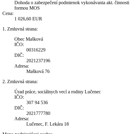
Dohoda o zabezpečení podmienok vykonávania akt. činnosti
formou MOS
Cena:
1 026,60 EUR
1. Zmluvná strana:
Obec Mašková
IČO:
00316229
DIČ:
2021237196
Adresa:
Mašková 76
2. Zmluvná strana:
Úrad práce, sociálnych vecí a rodiny Lučenec
IČO:
307 94 536
DIČ:
2021777780
Adresa:
Lučenec, F. Lekára 18