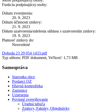
Meno podpisujúcej osoby:
Funkcia podpisujúcej osoby:
Dátum zverejnenia:
20. 9. 2023
Dátum účinnosti zmluvy:
21. 9. 2023
Dátum uzatvorenia/udelenia súhlasu s uzatvorením zmluvy:
19. 9. 2023
Platnosť zmluvy do:
Neuvedené
Dohoda 23 29 054 1433.pdf
Typ súboru: PDF dokument, Veľkosť: 1,73 MB
Samospráva
Starostka obce
Poslanci OZ
Hlavná kontrolórka
Zapisnice
Uznesenia
Povinné zverejňovanie
Úradná tabuľa
Zmluvy, Faktúry, Objednávky