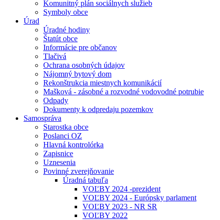
Komunitný plán sociálnych služieb
Symboly obce
Úrad
Úradné hodiny
Štatút obce
Informácie pre občanov
Tlačivá
Ochrana osobných údajov
Nájomný bytový dom
Rekonštrukcia miestnych komunikácií
Mašková - zásobné a rozvodné vodovodné potrubie
Odpady
Dokumenty k odpredaju pozemkov
Samospráva
Starostka obce
Poslanci OZ
Hlavná kontrolórka
Zapisnice
Uznesenia
Povinné zverejňovanie
Úradná tabuľa
VOĽBY 2024 -prezident
VOĽBY 2024 - Európsky parlament
VOĽBY 2023 - NR SR
VOĽBY 2022