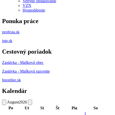
Verejné obstarávanie
VZN
Hospodárenie
Ponuka práce
profesia.sk
istp.sk
Cestovný poriadok
Zastávka - Mašková obec
Zastávka - Mašková razcestie
hnonline.sk
Kalendár
August
2026
Po
Ut
St
Št
Pia
So
1