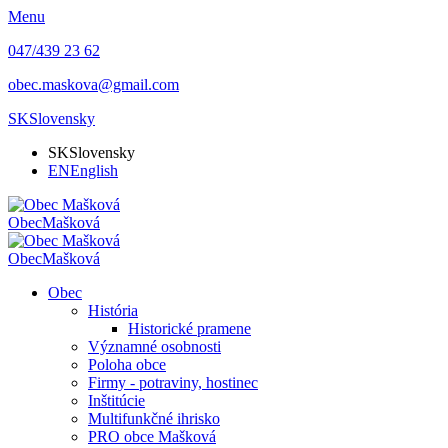
Menu
047/439 23 62
obec.maskova@gmail.com
SK
Slovensky
SK
Slovensky
EN
English
Obec
Mašková
Obec
Mašková
Obec
História
Historické pramene
Významné osobnosti
Poloha obce
Firmy - potraviny, hostinec
Inštitúcie
Multifunkčné ihrisko
PRO obce Mašková