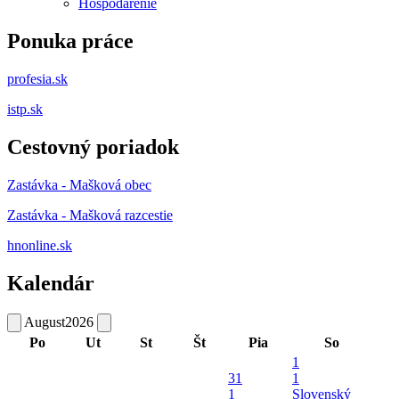
Hospodárenie
Ponuka práce
profesia.sk
istp.sk
Cestovný poriadok
Zastávka - Mašková obec
Zastávka - Mašková razcestie
hnonline.sk
Kalendár
August
2026
Po
Ut
St
Št
Pia
So
1
31
1
1
Slovenský