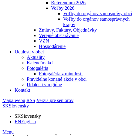
Referendum 2026
Voľby 2026
Voľby do orgánov samosprávy obcí
Voľby do orgánov samosprávnych
krajov
Zmluvy, Faktúry, Objednávky
Verejné obstarávanie
VZN
Hospodárenie
Udalosti v obci
Aktuality
Kalendár akcií
Fotogaléria
Fotogaléria z minulosti
Pravidelne konané akcie v obci
Udalosti v regióne
Kontakt
Mapa webu
RSS
Verzia pre seniorov
SK
Slovensky
SK
Slovensky
EN
English
Menu