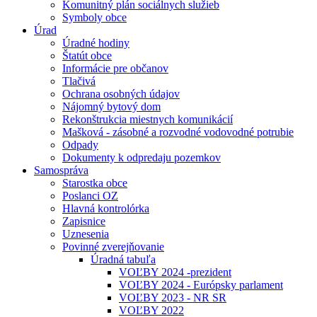
Komunitný plán sociálnych služieb
Symboly obce
Úrad
Úradné hodiny
Štatút obce
Informácie pre občanov
Tlačivá
Ochrana osobných údajov
Nájomný bytový dom
Rekonštrukcia miestnych komunikácií
Mašková - zásobné a rozvodné vodovodné potrubie
Odpady
Dokumenty k odpredaju pozemkov
Samospráva
Starostka obce
Poslanci OZ
Hlavná kontrolórka
Zapisnice
Uznesenia
Povinné zverejňovanie
Úradná tabuľa
VOĽBY 2024 -prezident
VOĽBY 2024 - Európsky parlament
VOĽBY 2023 - NR SR
VOĽBY 2022