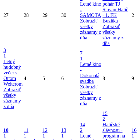
Letné kino
pohár TJ
-
Slovan Halič
27
28
29
30
SAMOTA
- 1. FK
2
Zobraziť
Buzitka
všetky
Zobraziť
záznamy z
všetky
dňa
záznamy z
dňa
3
7
1
1
Letný
Letné kino
hudobný
-
večer s
Dokonalá
Ottom
4
5
6
8
9
svadba
Weiterom
Zobraziť
Zobraziť
všetky
všetky
záznamy z
záznamy
dňa
z dňa
15
2
14
Haličské
10
11
12
13
2
slávnosti -
16
1
1
1
1
Letné
prográm na
1