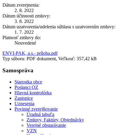
Dátum zverejnenia:
2. 8. 2022
Dátum účinnosti zmluvy:
3. 8. 2022
Dátum uzatvorenia/udelenia súhlasu s uzatvorením zmluvy:
1. 7. 2022
Platnosť zmluvy do:
Neuvedené
ENVI-PAK, a.s.- príloha.pdf
Typ súboru: PDF dokument, Veľkosť: 357,42 kB
Samospráva
Starostka obce
Poslanci OZ
Hlavná kontrolórka
Zapisnice
Uznesenia
Povinné zverejňovanie
Úradná tabuľa
Zmluvy, Faktúry, Objednávky
Verejné obstarávanie
VZN