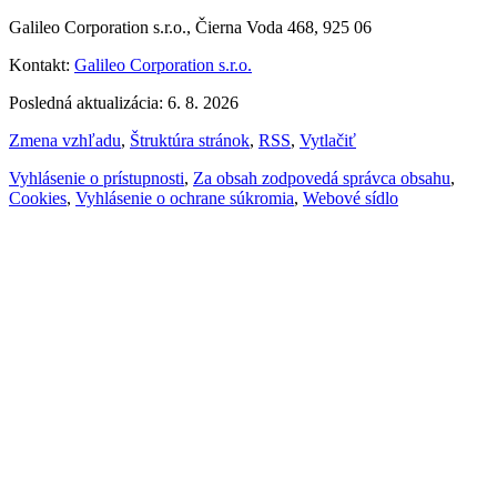
Galileo Corporation s.r.o., Čierna Voda 468, 925 06
Kontakt:
Galileo Corporation s.r.o.
Posledná aktualizácia: 6. 8. 2026
Zmena vzhľadu
,
Štruktúra stránok
,
RSS
,
Vytlačiť
Vyhlásenie o prístupnosti
,
Za obsah zodpovedá správca obsahu
,
Cookies
,
Vyhlásenie o ochrane súkromia
,
Webové sídlo