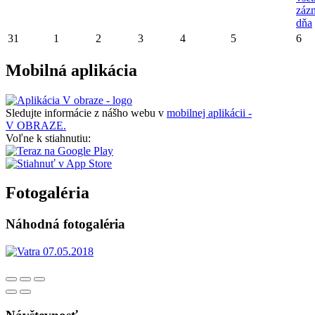
záz
dňa
31
1
2
3
4
5
6
Mobilná aplikácia
Sledujte informácie z nášho webu v
mobilnej aplikácii -
V OBRAZE.
Voľne k stiahnutiu:
Fotogaléria
Náhodná fotogaléria