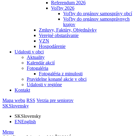
Referendum 2026
Voľby 2026
Voľby do orgánov samosprávy obcí
Voľby do orgánov samosprávnych
krajov
Zmluvy, Faktúry, Objednávky
Verejné obstarávanie
VZN
Hospodárenie
Udalosti v obci
Aktuality
Kalendár akcií
Fotogaléria
Fotogaléria z minulosti
Pravidelne konané akcie v obci
Udalosti v regióne
Kontakt
Mapa webu
RSS
Verzia pre seniorov
SK
Slovensky
SK
Slovensky
EN
English
Menu