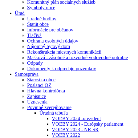
Komunitný plán sociálnych služieb
Symboly obce
Úrad
Úradné hodiny
Štatút obce
Informácie pre občanov
Tlačivá
Ochrana osobných údajov
Nájomný bytový dom
Rekonštrukcia miestnych komunikácií
Mašková - zásobné a rozvodné vodovodné potrubie
Odpady
Dokumenty k odpredaju pozemkov
Samospráva
Starostka obce
Poslanci OZ
Hlavná kontrolórka
Zapisnice
Uznesenia
Povinné zverejňovanie
Úradná tabuľa
VOĽBY 2024 -prezident
VOĽBY 2024 - Európsky parlament
VOĽBY 2023 - NR SR
VOĽBY 2022