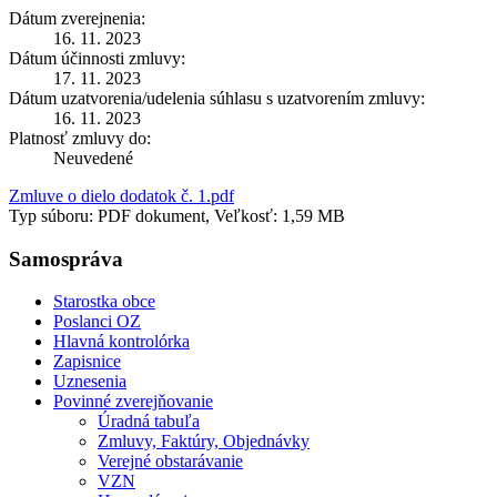
Dátum zverejnenia:
16. 11. 2023
Dátum účinnosti zmluvy:
17. 11. 2023
Dátum uzatvorenia/udelenia súhlasu s uzatvorením zmluvy:
16. 11. 2023
Platnosť zmluvy do:
Neuvedené
Zmluve o dielo dodatok č. 1.pdf
Typ súboru: PDF dokument, Veľkosť: 1,59 MB
Samospráva
Starostka obce
Poslanci OZ
Hlavná kontrolórka
Zapisnice
Uznesenia
Povinné zverejňovanie
Úradná tabuľa
Zmluvy, Faktúry, Objednávky
Verejné obstarávanie
VZN