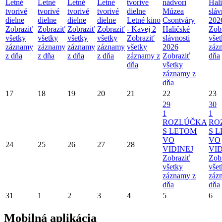
Letné
Letné
Letné
Letné
tvorivé
nádvorí
Hal
tvorivé
tvorivé
tvorivé
tvorivé
dielne
Múzea
sláv
dielne
dielne
dielne
dielne
Letné kino
Csontváry
202
Zobraziť
Zobraziť
Zobraziť
Zobraziť
- Kavej 2
Haličské
Zob
všetky
všetky
všetky
všetky
Zobraziť
slávnosti
vše
záznamy
záznamy
záznamy
záznamy
všetky
2026
záz
z dňa
z dňa
z dňa
z dňa
záznamy z
Zobraziť
dňa
dňa
všetky
záznamy z
dňa
17
18
19
20
21
22
23
29
30
1
1
ROZLÚČKA
RO
S LETOM
S 
VO
VO
24
25
26
27
28
VIDINEJ
VID
Zobraziť
Zob
všetky
vše
záznamy z
záz
dňa
dňa
31
1
2
3
4
5
6
Mobilná aplikácia