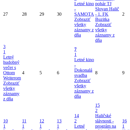
Letné kino
pohár TJ
-
Slovan Halič
27
28
29
30
SAMOTA
- 1. FK
2
Zobraziť
Buzitka
všetky
Zobraziť
záznamy z
všetky
dňa
záznamy z
dňa
3
7
1
1
Letný
Letné kino
hudobný
-
večer s
Dokonalá
Ottom
4
5
6
8
9
svadba
Weiterom
Zobraziť
Zobraziť
všetky
všetky
záznamy z
záznamy
dňa
z dňa
15
2
14
Haličské
10
11
12
13
2
slávnosti -
16
1
1
1
1
Letné
prográm na
1