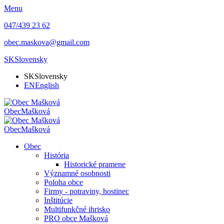
Menu
047/439 23 62
obec.maskova@gmail.com
SK
Slovensky
SK
Slovensky
EN
English
Obec
Mašková
Obec
Mašková
Obec
História
Historické pramene
Významné osobnosti
Poloha obce
Firmy - potraviny, hostinec
Inštitúcie
Multifunkčné ihrisko
PRO obce Mašková