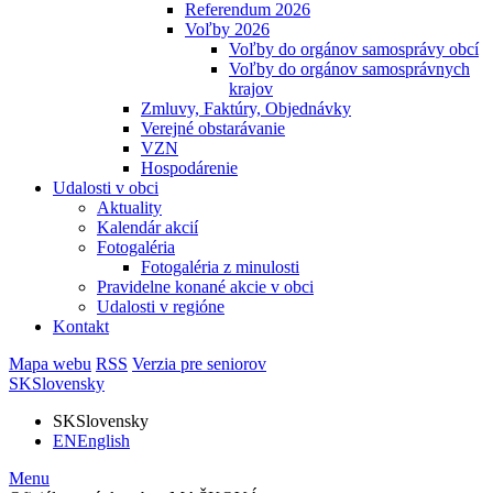
Referendum 2026
Voľby 2026
Voľby do orgánov samosprávy obcí
Voľby do orgánov samosprávnych
krajov
Zmluvy, Faktúry, Objednávky
Verejné obstarávanie
VZN
Hospodárenie
Udalosti v obci
Aktuality
Kalendár akcií
Fotogaléria
Fotogaléria z minulosti
Pravidelne konané akcie v obci
Udalosti v regióne
Kontakt
Mapa webu
RSS
Verzia pre seniorov
SK
Slovensky
SK
Slovensky
EN
English
Menu