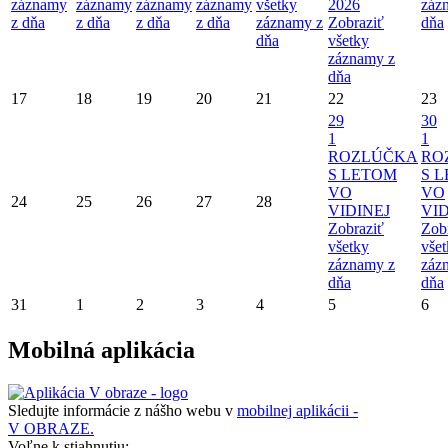
záznamy
záznamy
záznamy
záznamy
všetky
2026
záz
z dňa
z dňa
z dňa
z dňa
záznamy z
Zobraziť
dňa
dňa
všetky
záznamy z
dňa
17
18
19
20
21
22
23
29
30
1
1
ROZLÚČKA
RO
S LETOM
S 
VO
VO
24
25
26
27
28
VIDINEJ
VID
Zobraziť
Zob
všetky
vše
záznamy z
záz
dňa
dňa
31
1
2
3
4
5
6
Mobilná aplikácia
Sledujte informácie z nášho webu v
mobilnej aplikácii -
V OBRAZE.
Voľne k stiahnutiu: