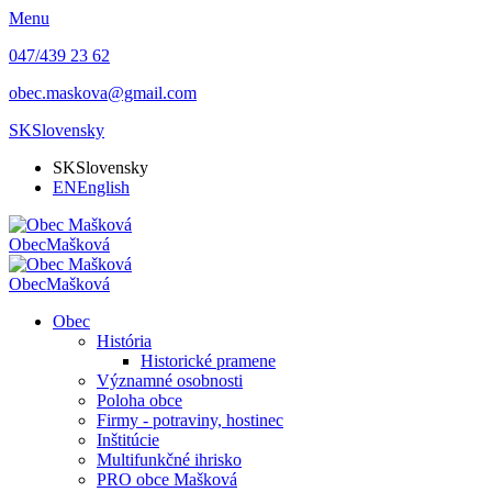
Menu
047/439 23 62
obec.maskova@gmail.com
SK
Slovensky
SK
Slovensky
EN
English
Obec
Mašková
Obec
Mašková
Obec
História
Historické pramene
Významné osobnosti
Poloha obce
Firmy - potraviny, hostinec
Inštitúcie
Multifunkčné ihrisko
PRO obce Mašková