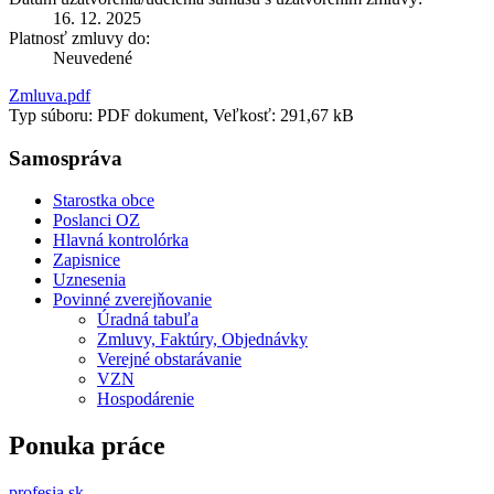
16. 12. 2025
Platnosť zmluvy do:
Neuvedené
Zmluva.pdf
Typ súboru: PDF dokument, Veľkosť: 291,67 kB
Samospráva
Starostka obce
Poslanci OZ
Hlavná kontrolórka
Zapisnice
Uznesenia
Povinné zverejňovanie
Úradná tabuľa
Zmluvy, Faktúry, Objednávky
Verejné obstarávanie
VZN
Hospodárenie
Ponuka práce
profesia.sk