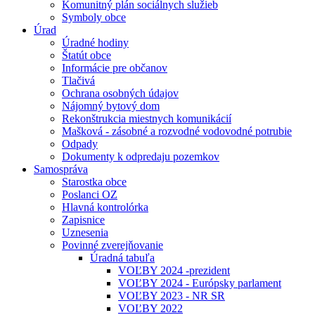
Komunitný plán sociálnych služieb
Symboly obce
Úrad
Úradné hodiny
Štatút obce
Informácie pre občanov
Tlačivá
Ochrana osobných údajov
Nájomný bytový dom
Rekonštrukcia miestnych komunikácií
Mašková - zásobné a rozvodné vodovodné potrubie
Odpady
Dokumenty k odpredaju pozemkov
Samospráva
Starostka obce
Poslanci OZ
Hlavná kontrolórka
Zapisnice
Uznesenia
Povinné zverejňovanie
Úradná tabuľa
VOĽBY 2024 -prezident
VOĽBY 2024 - Európsky parlament
VOĽBY 2023 - NR SR
VOĽBY 2022