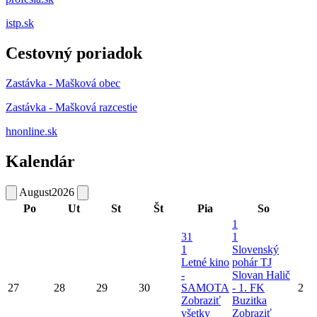
istp.sk
Cestovný poriadok
Zastávka - Mašková obec
Zastávka - Mašková razcestie
hnonline.sk
Kalendár
August
2026
Po
Ut
St
Št
Pia
So
1
31
1
1
Slovenský
Letné kino
pohár TJ
-
Slovan Halič
27
28
29
30
SAMOTA
- 1. FK
2
Zobraziť
Buzitka
všetky
Zobraziť