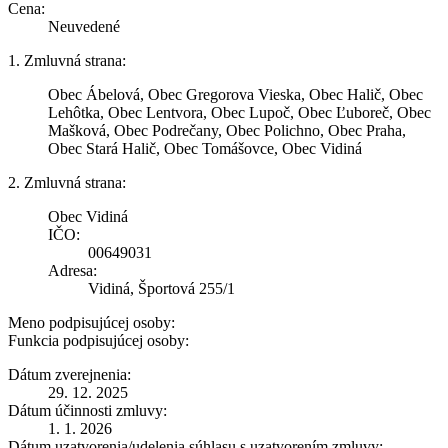
Cena:
Neuvedené
1. Zmluvná strana:
Obec Ábelová, Obec Gregorova Vieska, Obec Halič, Obec
Lehôtka, Obec Lentvora, Obec Lupoč, Obec Ľuboreč, Obec
Mašková, Obec Podrečany, Obec Polichno, Obec Praha,
Obec Stará Halič, Obec Tomášovce, Obec Vidiná
2. Zmluvná strana:
Obec Vidiná
IČO:
00649031
Adresa:
Vidiná, Športová 255/1
Meno podpisujúcej osoby:
Funkcia podpisujúcej osoby:
Dátum zverejnenia:
29. 12. 2025
Dátum účinnosti zmluvy:
1. 1. 2026
Dátum uzatvorenia/udelenia súhlasu s uzatvorením zmluvy: