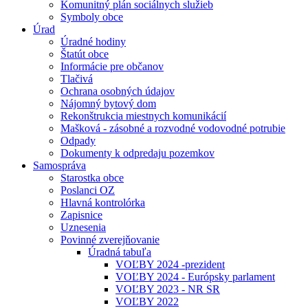
Komunitný plán sociálnych služieb
Symboly obce
Úrad
Úradné hodiny
Štatút obce
Informácie pre občanov
Tlačivá
Ochrana osobných údajov
Nájomný bytový dom
Rekonštrukcia miestnych komunikácií
Mašková - zásobné a rozvodné vodovodné potrubie
Odpady
Dokumenty k odpredaju pozemkov
Samospráva
Starostka obce
Poslanci OZ
Hlavná kontrolórka
Zapisnice
Uznesenia
Povinné zverejňovanie
Úradná tabuľa
VOĽBY 2024 -prezident
VOĽBY 2024 - Európsky parlament
VOĽBY 2023 - NR SR
VOĽBY 2022