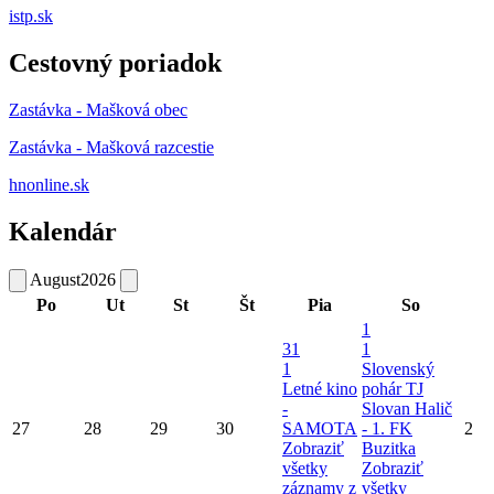
istp.sk
Cestovný poriadok
Zastávka - Mašková obec
Zastávka - Mašková razcestie
hnonline.sk
Kalendár
August
2026
Po
Ut
St
Št
Pia
So
1
31
1
1
Slovenský
Letné kino
pohár TJ
-
Slovan Halič
27
28
29
30
SAMOTA
- 1. FK
2
Zobraziť
Buzitka
všetky
Zobraziť
záznamy z
všetky