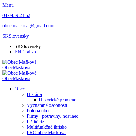
Menu
047/439 23 62
obec.maskova@gmail.com
SK
Slovensky
SK
Slovensky
EN
English
Obec
Mašková
Obec
Mašková
Obec
História
Historické pramene
Významné osobnosti
Poloha obce
Firmy - potraviny, hostinec
Inštitúcie
Multifunkčné ihrisko
PRO obce Mašková