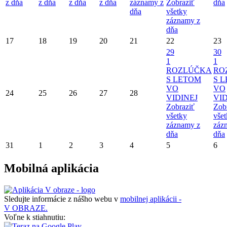
z dňa
z dňa
z dňa
z dňa
záznamy z
Zobraziť
dňa
dňa
všetky
záznamy z
dňa
17
18
19
20
21
22
23
29
30
1
1
ROZLÚČKA
RO
S LETOM
S 
VO
VO
24
25
26
27
28
VIDINEJ
VID
Zobraziť
Zob
všetky
vše
záznamy z
záz
dňa
dňa
31
1
2
3
4
5
6
Mobilná aplikácia
Sledujte informácie z nášho webu v
mobilnej aplikácii -
V OBRAZE.
Voľne k stiahnutiu: