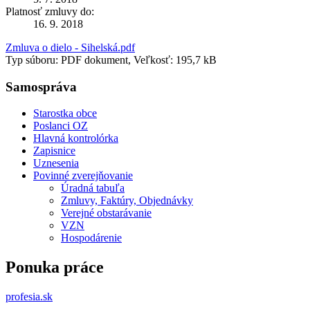
Platnosť zmluvy do:
16. 9. 2018
Zmluva o dielo - Sihelská.pdf
Typ súboru: PDF dokument, Veľkosť: 195,7 kB
Samospráva
Starostka obce
Poslanci OZ
Hlavná kontrolórka
Zapisnice
Uznesenia
Povinné zverejňovanie
Úradná tabuľa
Zmluvy, Faktúry, Objednávky
Verejné obstarávanie
VZN
Hospodárenie
Ponuka práce
profesia.sk