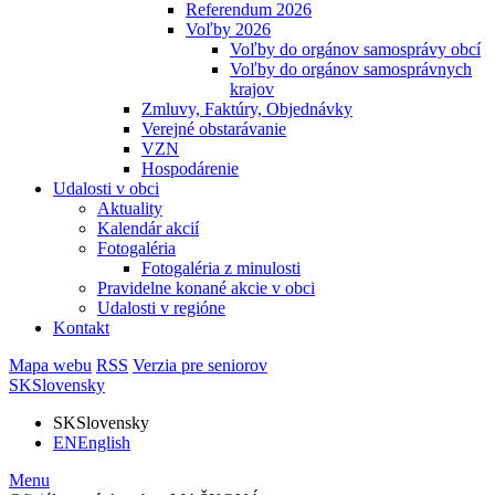
Referendum 2026
Voľby 2026
Voľby do orgánov samosprávy obcí
Voľby do orgánov samosprávnych
krajov
Zmluvy, Faktúry, Objednávky
Verejné obstarávanie
VZN
Hospodárenie
Udalosti v obci
Aktuality
Kalendár akcií
Fotogaléria
Fotogaléria z minulosti
Pravidelne konané akcie v obci
Udalosti v regióne
Kontakt
Mapa webu
RSS
Verzia pre seniorov
SK
Slovensky
SK
Slovensky
EN
English
Menu