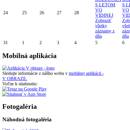
S LETOM
S 
VO
VO
24
25
26
27
28
VIDINEJ
VID
Zobraziť
Zob
všetky
vše
záznamy z
záz
dňa
dňa
31
1
2
3
4
5
6
Mobilná aplikácia
Sledujte informácie z nášho webu v
mobilnej aplikácii -
V OBRAZE.
Voľne k stiahnutiu:
Fotogaléria
Náhodná fotogaléria