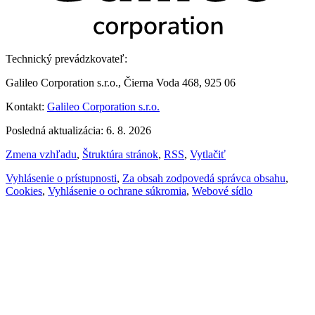
Technický prevádzkovateľ:
Galileo Corporation s.r.o., Čierna Voda 468, 925 06
Kontakt:
Galileo Corporation s.r.o.
Posledná aktualizácia: 6. 8. 2026
Zmena vzhľadu
,
Štruktúra stránok
,
RSS
,
Vytlačiť
Vyhlásenie o prístupnosti
,
Za obsah zodpovedá správca obsahu
,
Cookies
,
Vyhlásenie o ochrane súkromia
,
Webové sídlo