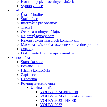
Komunitný plán sociálnych služieb
Symboly obce
Úrad
Úradné hodiny
Štatút obce
Informácie pre občanov
Tlačivá
Ochrana osobných údajov
Nájomný bytový dom
Rekonštrukcia miestnych komunikácií
Mašková - zásobné a rozvodné vodovodné potrubie
Odpady
Dokumenty k odpredaju pozemkov
Samospráva
Starostka obce
Poslanci OZ
Hlavná kontrolórka
Zapisnice
Uznesenia
Povinné zverejňovanie
Úradná tabuľa
VOĽBY 2024 -prezident
VOĽBY 2024 - Európsky parlament
VOĽBY 2023 - NR SR
VOĽBY 2022