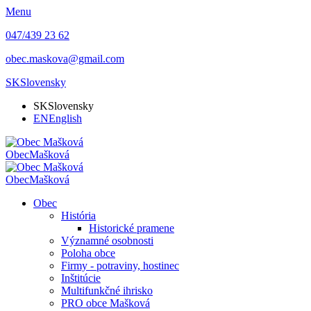
Menu
047/439 23 62
obec.maskova@gmail.com
SK
Slovensky
SK
Slovensky
EN
English
Obec
Mašková
Obec
Mašková
Obec
História
Historické pramene
Významné osobnosti
Poloha obce
Firmy - potraviny, hostinec
Inštitúcie
Multifunkčné ihrisko
PRO obce Mašková