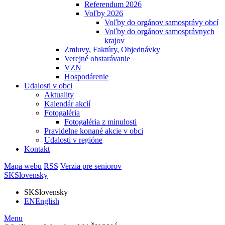
Referendum 2026
Voľby 2026
Voľby do orgánov samosprávy obcí
Voľby do orgánov samosprávnych
krajov
Zmluvy, Faktúry, Objednávky
Verejné obstarávanie
VZN
Hospodárenie
Udalosti v obci
Aktuality
Kalendár akcií
Fotogaléria
Fotogaléria z minulosti
Pravidelne konané akcie v obci
Udalosti v regióne
Kontakt
Mapa webu
RSS
Verzia pre seniorov
SK
Slovensky
SK
Slovensky
EN
English
Menu