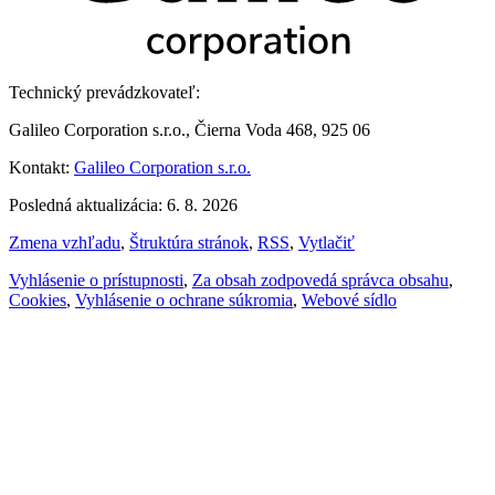
Technický prevádzkovateľ:
Galileo Corporation s.r.o., Čierna Voda 468, 925 06
Kontakt:
Galileo Corporation s.r.o.
Posledná aktualizácia: 6. 8. 2026
Zmena vzhľadu
,
Štruktúra stránok
,
RSS
,
Vytlačiť
Vyhlásenie o prístupnosti
,
Za obsah zodpovedá správca obsahu
,
Cookies
,
Vyhlásenie o ochrane súkromia
,
Webové sídlo