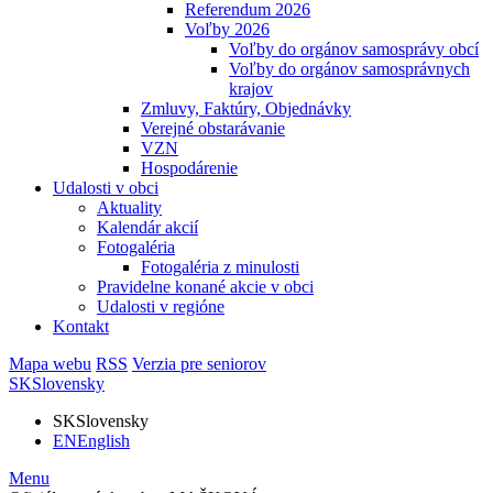
Referendum 2026
Voľby 2026
Voľby do orgánov samosprávy obcí
Voľby do orgánov samosprávnych
krajov
Zmluvy, Faktúry, Objednávky
Verejné obstarávanie
VZN
Hospodárenie
Udalosti v obci
Aktuality
Kalendár akcií
Fotogaléria
Fotogaléria z minulosti
Pravidelne konané akcie v obci
Udalosti v regióne
Kontakt
Mapa webu
RSS
Verzia pre seniorov
SK
Slovensky
SK
Slovensky
EN
English
Menu