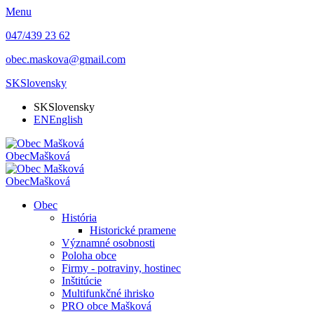
Menu
047/439 23 62
obec.maskova@gmail.com
SK
Slovensky
SK
Slovensky
EN
English
Obec
Mašková
Obec
Mašková
Obec
História
Historické pramene
Významné osobnosti
Poloha obce
Firmy - potraviny, hostinec
Inštitúcie
Multifunkčné ihrisko
PRO obce Mašková