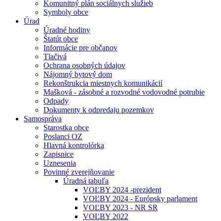
Komunitný plán sociálnych služieb
Symboly obce
Úrad
Úradné hodiny
Štatút obce
Informácie pre občanov
Tlačivá
Ochrana osobných údajov
Nájomný bytový dom
Rekonštrukcia miestnych komunikácií
Mašková - zásobné a rozvodné vodovodné potrubie
Odpady
Dokumenty k odpredaju pozemkov
Samospráva
Starostka obce
Poslanci OZ
Hlavná kontrolórka
Zapisnice
Uznesenia
Povinné zverejňovanie
Úradná tabuľa
VOĽBY 2024 -prezident
VOĽBY 2024 - Európsky parlament
VOĽBY 2023 - NR SR
VOĽBY 2022