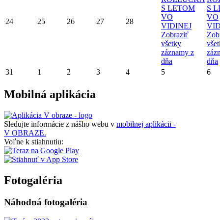
S LETOM
S 
VO
VO
24
25
26
27
28
VIDINEJ
VID
Zobraziť
Zob
všetky
vše
záznamy z
záz
dňa
dňa
31
1
2
3
4
5
6
Mobilná aplikácia
Sledujte informácie z nášho webu v
mobilnej aplikácii -
V OBRAZE.
Voľne k stiahnutiu:
Fotogaléria
Náhodná fotogaléria