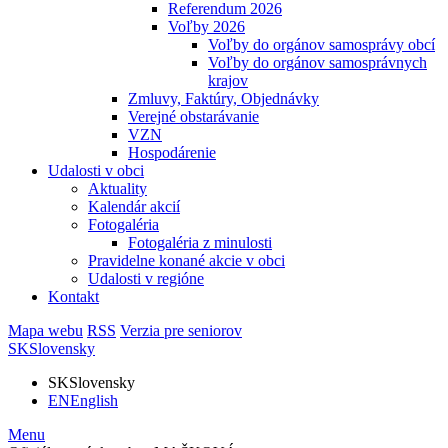
Referendum 2026
Voľby 2026
Voľby do orgánov samosprávy obcí
Voľby do orgánov samosprávnych
krajov
Zmluvy, Faktúry, Objednávky
Verejné obstarávanie
VZN
Hospodárenie
Udalosti v obci
Aktuality
Kalendár akcií
Fotogaléria
Fotogaléria z minulosti
Pravidelne konané akcie v obci
Udalosti v regióne
Kontakt
Mapa webu
RSS
Verzia pre seniorov
SK
Slovensky
SK
Slovensky
EN
English
Menu