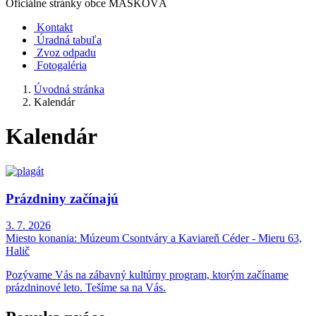
Oficiálne stránky obce
MAŠKOVÁ
Kontakt
Úradná tabuľa
Zvoz odpadu
Fotogaléria
Úvodná stránka
Kalendár
Kalendár
Prázdniny začínajú
3. 7. 2026
Miesto konania:
Múzeum Csontváry a Kaviareň Céder - Mieru 63,
Halič
Pozývame Vás na zábavný kultúrny program, ktorým začíname
prázdninové leto. Tešíme sa na Vás.