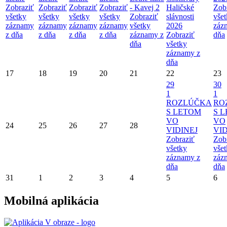
Zobraziť
Zobraziť
Zobraziť
Zobraziť
- Kavej 2
Haličské
Zob
všetky
všetky
všetky
všetky
Zobraziť
slávnosti
vše
záznamy
záznamy
záznamy
záznamy
všetky
2026
záz
z dňa
z dňa
z dňa
z dňa
záznamy z
Zobraziť
dňa
dňa
všetky
záznamy z
dňa
17
18
19
20
21
22
23
29
30
1
1
ROZLÚČKA
RO
S LETOM
S 
VO
VO
24
25
26
27
28
VIDINEJ
VID
Zobraziť
Zob
všetky
vše
záznamy z
záz
dňa
dňa
31
1
2
3
4
5
6
Mobilná aplikácia