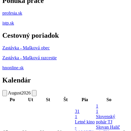
Ponuka práce
profesia.sk
istp.sk
Cestovný poriadok
Zastávka - Mašková obec
Zastávka - Mašková razcestie
hnonline.sk
Kalendár
August
2026
Po
Ut
St
Št
Pia
So
1
31
1
1
Slovenský
Letné kino
pohár TJ
-
Slovan Halič