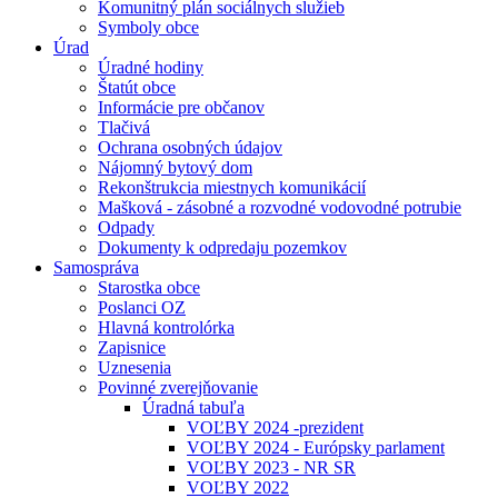
Komunitný plán sociálnych služieb
Symboly obce
Úrad
Úradné hodiny
Štatút obce
Informácie pre občanov
Tlačivá
Ochrana osobných údajov
Nájomný bytový dom
Rekonštrukcia miestnych komunikácií
Mašková - zásobné a rozvodné vodovodné potrubie
Odpady
Dokumenty k odpredaju pozemkov
Samospráva
Starostka obce
Poslanci OZ
Hlavná kontrolórka
Zapisnice
Uznesenia
Povinné zverejňovanie
Úradná tabuľa
VOĽBY 2024 -prezident
VOĽBY 2024 - Európsky parlament
VOĽBY 2023 - NR SR
VOĽBY 2022