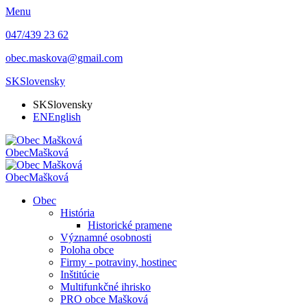
Menu
047/439 23 62
obec.maskova@gmail.com
SK
Slovensky
SK
Slovensky
EN
English
Obec
Mašková
Obec
Mašková
Obec
História
Historické pramene
Významné osobnosti
Poloha obce
Firmy - potraviny, hostinec
Inštitúcie
Multifunkčné ihrisko
PRO obce Mašková