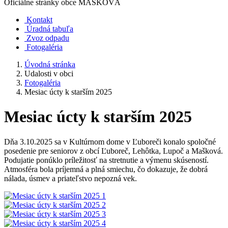
Oficiálne stránky obce
MAŠKOVÁ
Kontakt
Úradná tabuľa
Zvoz odpadu
Fotogaléria
Úvodná stránka
Udalosti v obci
Fotogaléria
Mesiac úcty k starším 2025
Mesiac úcty k starším 2025
Dňa 3.10.2025 sa v Kultúrnom dome v Ľuboreči konalo spoločné
posedenie pre seniorov z obcí Ľuboreč, Lehôtka, Lupoč a Mašková.
Podujatie ponúklo príležitosť na stretnutie a výmenu skúseností.
Atmosféra bola príjemná a plná smiechu, čo dokazuje, že dobrá
nálada, úsmev a priateľstvo nepozná vek.