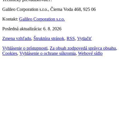
Galileo Corporation s.r.o., Čierna Voda 468, 925 06
Kontakt:
Galileo Corporation s.r.o.
Posledná aktualizácia: 6. 8. 2026
Zmena vzhľadu
,
Štruktúra stránok
,
RSS
,
Vytlačiť
Vyhlásenie o prístupnosti
,
Za obsah zodpovedá správca obsahu
,
Cookies
,
Vyhlásenie o ochrane súkromia
,
Webové sídlo