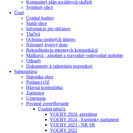
Komunitný plán sociálnych služieb
Symboly obce
Úrad
Úradné hodiny
Štatút obce
Informácie pre občanov
Tlačivá
Ochrana osobných údajov
Nájomný bytový dom
Rekonštrukcia miestnych komunikácií
Mašková - zásobné a rozvodné vodovodné potrubie
Odpady
Dokumenty k odpredaju pozemkov
Samospráva
Starostka obce
Poslanci OZ
Hlavná kontrolórka
Zapisnice
Uznesenia
Povinné zverejňovanie
Úradná tabuľa
VOĽBY 2024 -prezident
VOĽBY 2024 - Európsky parlament
VOĽBY 2023 - NR SR
VOĽBY 2022