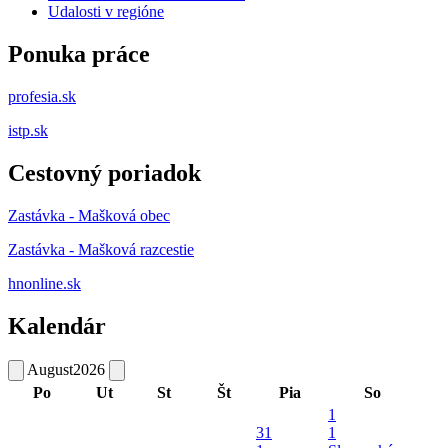
Udalosti v regióne
Ponuka práce
profesia.sk
istp.sk
Cestovný poriadok
Zastávka - Mašková obec
Zastávka - Mašková razcestie
hnonline.sk
Kalendár
August
2026
Po
Ut
St
Št
Pia
So
1
31
1