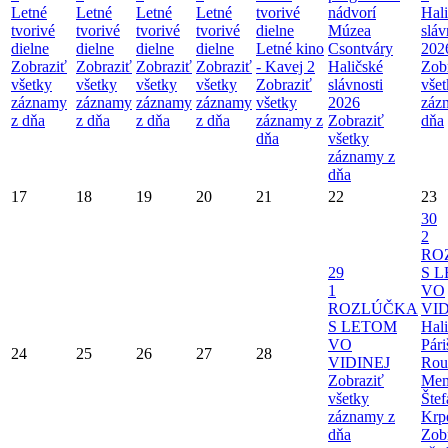
Letné
Letné
Letné
Letné
tvorivé
nádvorí
Hal
tvorivé
tvorivé
tvorivé
tvorivé
dielne
Múzea
sláv
dielne
dielne
dielne
dielne
Letné kino
Csontváry
202
Zobraziť
Zobraziť
Zobraziť
Zobraziť
- Kavej 2
Haličské
Zob
všetky
všetky
všetky
všetky
Zobraziť
slávnosti
vše
záznamy
záznamy
záznamy
záznamy
všetky
2026
záz
z dňa
z dňa
z dňa
z dňa
záznamy z
Zobraziť
dňa
dňa
všetky
záznamy z
dňa
17
18
19
20
21
22
23
30
2
RO
29
S 
1
VO
ROZLÚČKA
VID
S LETOM
Hal
VO
Pári
24
25
26
27
28
VIDINEJ
Rou
Zobraziť
Mem
všetky
Štef
záznamy z
Krp
dňa
Zob