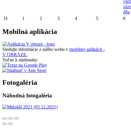
vše
záz
dňa
31
1
2
3
4
5
6
Mobilná aplikácia
Sledujte informácie z nášho webu v
mobilnej aplikácii -
V OBRAZE.
Voľne k stiahnutiu:
Fotogaléria
Náhodná fotogaléria