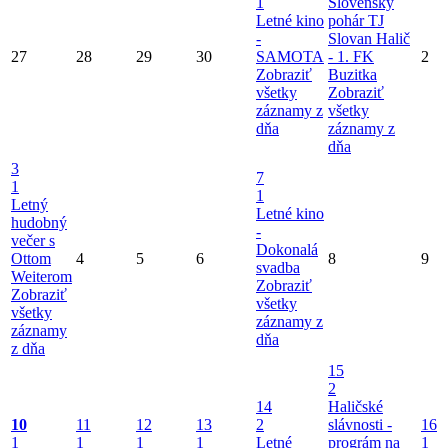
1
Slovenský
Letné kino
pohár TJ
-
Slovan Halič
27
28
29
30
SAMOTA
- 1. FK
2
Zobraziť
Buzitka
všetky
Zobraziť
záznamy z
všetky
dňa
záznamy z
dňa
3
7
1
1
Letný
Letné kino
hudobný
-
večer s
Dokonalá
Ottom
4
5
6
8
9
svadba
Weiterom
Zobraziť
Zobraziť
všetky
všetky
záznamy z
záznamy
dňa
z dňa
15
2
14
Haličské
10
11
12
13
2
slávnosti -
16
1
1
1
1
Letné
prográm na
1