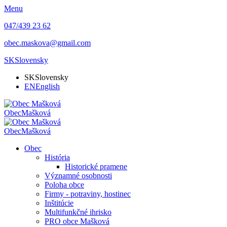
Menu
047/439 23 62
obec.maskova@gmail.com
SK
Slovensky
SK
Slovensky
EN
English
Obec
Mašková
Obec
Mašková
Obec
História
Historické pramene
Významné osobnosti
Poloha obce
Firmy - potraviny, hostinec
Inštitúcie
Multifunkčné ihrisko
PRO obce Mašková