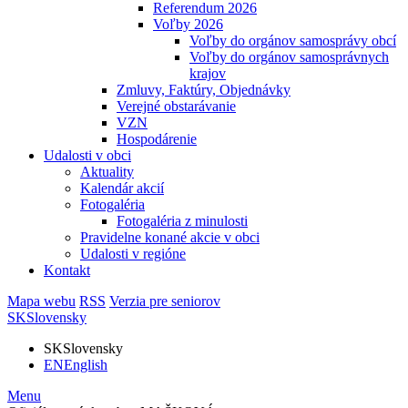
Referendum 2026
Voľby 2026
Voľby do orgánov samosprávy obcí
Voľby do orgánov samosprávnych
krajov
Zmluvy, Faktúry, Objednávky
Verejné obstarávanie
VZN
Hospodárenie
Udalosti v obci
Aktuality
Kalendár akcií
Fotogaléria
Fotogaléria z minulosti
Pravidelne konané akcie v obci
Udalosti v regióne
Kontakt
Mapa webu
RSS
Verzia pre seniorov
SK
Slovensky
SK
Slovensky
EN
English
Menu