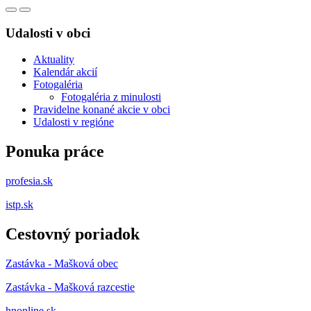
Udalosti v obci
Aktuality
Kalendár akcií
Fotogaléria
Fotogaléria z minulosti
Pravidelne konané akcie v obci
Udalosti v regióne
Ponuka práce
profesia.sk
istp.sk
Cestovný poriadok
Zastávka - Mašková obec
Zastávka - Mašková razcestie
hnonline.sk