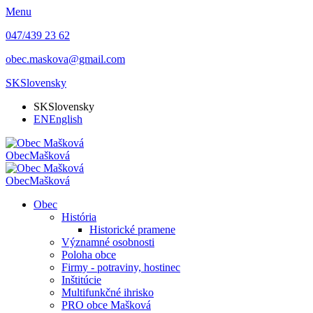
Menu
047/439 23 62
obec.maskova@gmail.com
SK
Slovensky
SK
Slovensky
EN
English
Obec
Mašková
Obec
Mašková
Obec
História
Historické pramene
Významné osobnosti
Poloha obce
Firmy - potraviny, hostinec
Inštitúcie
Multifunkčné ihrisko
PRO obce Mašková