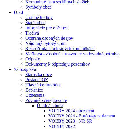
Komunitný plán sociálnych služieb
Symboly obce
Úrad
Úradné hodiny
Štatút obce
Informácie pre občanov
Tlačivá
Ochrana osobných údajov
Nájomný bytový dom
Rekonštrukcia miestnych komunikácií
Mašková - zásobné a rozvodné vodovodné potrubie
Odpady
Dokumenty k odpredaju pozemkov
Samospráva
Starostka obce
Poslanci OZ
Hlavná kontrolórka
Zapisnice
Uznesenia
Povinné zverejňovanie
Úradná tabuľa
VOĽBY 2024 -prezident
VOĽBY 2024 - Európsky parlament
VOĽBY 2023 - NR SR
VOĽBY 2022