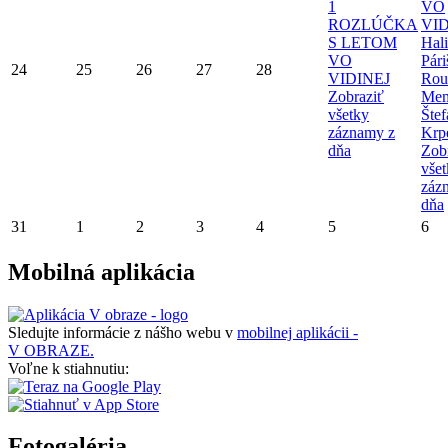
1
VO
ROZLÚČKA
VID
S LETOM
Hal
VO
Pári
24
25
26
27
28
VIDINEJ
Rou
Zobraziť
Mem
všetky
Štef
záznamy z
Krp
dňa
Zob
vše
záz
dňa
31
1
2
3
4
5
6
Mobilná aplikácia
Sledujte informácie z nášho webu v
mobilnej aplikácii -
V OBRAZE.
Voľne k stiahnutiu:
Fotogaléria