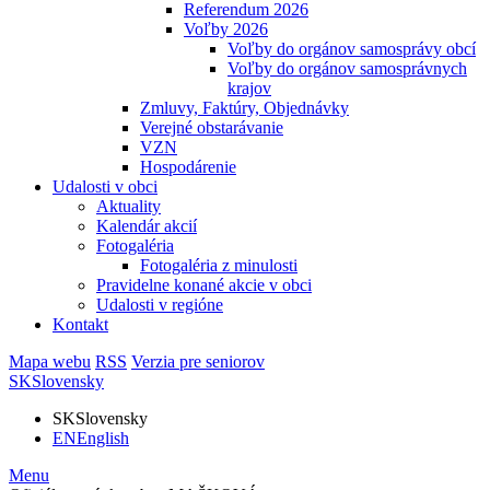
Referendum 2026
Voľby 2026
Voľby do orgánov samosprávy obcí
Voľby do orgánov samosprávnych
krajov
Zmluvy, Faktúry, Objednávky
Verejné obstarávanie
VZN
Hospodárenie
Udalosti v obci
Aktuality
Kalendár akcií
Fotogaléria
Fotogaléria z minulosti
Pravidelne konané akcie v obci
Udalosti v regióne
Kontakt
Mapa webu
RSS
Verzia pre seniorov
SK
Slovensky
SK
Slovensky
EN
English
Menu