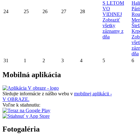
S LETOM
Hal
VO
Pári
24
25
26
27
28
VIDINEJ
Rou
Zobraziť
Mem
všetky
Štef
záznamy z
Krp
dňa
Zob
vše
záz
dňa
31
1
2
3
4
5
6
Mobilná aplikácia
Sledujte informácie z nášho webu v
mobilnej aplikácii -
V OBRAZE.
Voľne k stiahnutiu:
Fotogaléria