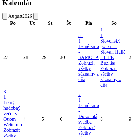
Kalendár
August
2026
Po
Ut
St
Št
Pia
So
1
31
1
1
Slovenský
Letné kino
pohár TJ
-
Slovan Halič
27
28
29
30
SAMOTA
- 1. FK
2
Zobraziť
Buzitka
všetky
Zobraziť
záznamy z
všetky
dňa
záznamy z
dňa
3
7
1
1
Letný
Letné kino
hudobný
-
večer s
Dokonalá
Ottom
4
5
6
8
9
svadba
Weiterom
Zobraziť
Zobraziť
všetky
všetky