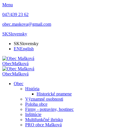
Menu
047/439 23 62
obec.maskova@gmail.com
SK
Slovensky
SK
Slovensky
EN
English
Obec
Mašková
Obec
Mašková
Obec
História
Historické pramene
Významné osobnosti
Poloha obce
Firmy - potraviny, hostinec
Inštitúcie
Multifunkčné ihrisko
PRO obce Mašková