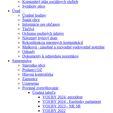
Komunitný plán sociálnych služieb
Symboly obce
Úrad
Úradné hodiny
Štatút obce
Informácie pre občanov
Tlačivá
Ochrana osobných údajov
Nájomný bytový dom
Rekonštrukcia miestnych komunikácií
Mašková - zásobné a rozvodné vodovodné potrubie
Odpady
Dokumenty k odpredaju pozemkov
Samospráva
Starostka obce
Poslanci OZ
Hlavná kontrolórka
Zapisnice
Uznesenia
Povinné zverejňovanie
Úradná tabuľa
VOĽBY 2024 -prezident
VOĽBY 2024 - Európsky parlament
VOĽBY 2023 - NR SR
VOĽBY 2022