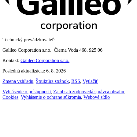
Technický prevádzkovateľ:
Galileo Corporation s.r.o., Čierna Voda 468, 925 06
Kontakt:
Galileo Corporation s.r.o.
Posledná aktualizácia: 6. 8. 2026
Zmena vzhľadu
,
Štruktúra stránok
,
RSS
,
Vytlačiť
Vyhlásenie o prístupnosti
,
Za obsah zodpovedá správca obsahu
,
Cookies
,
Vyhlásenie o ochrane súkromia
,
Webové sídlo