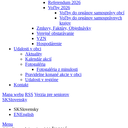
Referendum 2026
Voľby 2026
Voľby do orgánov samosprávy obcí
Voľby do orgánov samosprávnych
krajov
Zmluvy, Faktúry, Objednávky
Verejné obstarávanie
VZN
Hospodárenie
Udalosti v obci
Aktuality
Kalendár akcií
Fotogaléria
Fotogaléria z minulosti
Pravidelne konané akcie v obci
Udalosti v regióne
Kontakt
Mapa webu
RSS
Verzia pre seniorov
SK
Slovensky
SK
Slovensky
EN
English
Menu