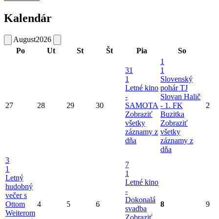
Kalendár
August
2026
Po
Ut
St
Št
Pia
So
1
31
1
1
Slovenský
Letné kino
pohár TJ
-
Slovan Halič
27
28
29
30
SAMOTA
- 1. FK
2
Zobraziť
Buzitka
všetky
Zobraziť
záznamy z
všetky
dňa
záznamy z
dňa
3
7
1
1
Letný
Letné kino
hudobný
-
večer s
Dokonalá
Ottom
4
5
6
8
9
svadba
Weiterom
Zobraziť