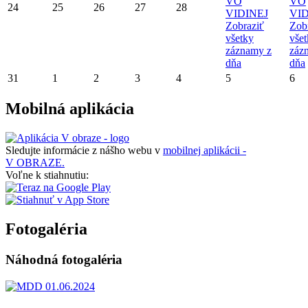
VO
VO
24
25
26
27
28
VIDINEJ
VID
Zobraziť
Zob
všetky
vše
záznamy z
záz
dňa
dňa
31
1
2
3
4
5
6
Mobilná aplikácia
Sledujte informácie z nášho webu v
mobilnej aplikácii -
V OBRAZE.
Voľne k stiahnutiu:
Fotogaléria
Náhodná fotogaléria