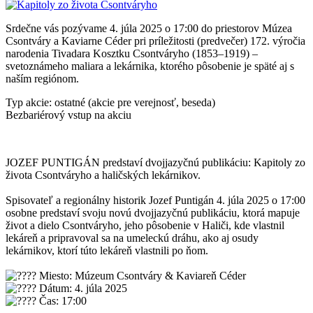
Srdečne vás pozývame 4. júla 2025 o 17:00 do priestorov Múzea
Csontváry a Kaviarne Céder pri príležitosti (predvečer) 172. výročia
narodenia Tivadara Kosztku Csontváryho (1853–1919) –
svetoznámeho maliara a lekárnika, ktorého pôsobenie je späté aj s
naším regiónom.
Typ akcie: ostatné (akcie pre verejnosť, beseda)
Bezbariérový vstup na akciu
JOZEF PUNTIGÁN predstaví dvojjazyčnú publikáciu: Kapitoly zo
života Csontváryho a haličských lekárnikov.
Spisovateľ a regionálny historik Jozef Puntigán 4. júla 2025 o 17:00
osobne predstaví svoju novú dvojjazyčnú publikáciu, ktorá mapuje
život a dielo Csontváryho, jeho pôsobenie v Haliči, kde vlastnil
lekáreň a pripravoval sa na umeleckú dráhu, ako aj osudy
lekárnikov, ktorí túto lekáreň vlastnili po ňom.
Miesto: Múzeum Csontváry & Kaviareň Céder
Dátum: 4. júla 2025
Čas: 17:00