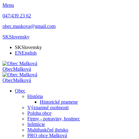
Menu
047/439 23 62
obec.maskova@gmail.com
SK
Slovensky
SK
Slovensky
EN
English
Obec
Mašková
Obec
Mašková
Obec
História
Historické pramene
Významné osobnosti
Poloha obce
Firmy - potraviny, hostinec
Inštitúcie
Multifunkčné ihrisko
PRO obce Mašková