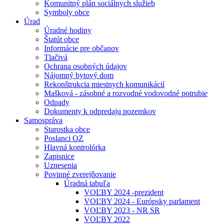
Komunitný plán sociálnych služieb
Symboly obce
Úrad
Úradné hodiny
Štatút obce
Informácie pre občanov
Tlačivá
Ochrana osobných údajov
Nájomný bytový dom
Rekonštrukcia miestnych komunikácií
Mašková - zásobné a rozvodné vodovodné potrubie
Odpady
Dokumenty k odpredaju pozemkov
Samospráva
Starostka obce
Poslanci OZ
Hlavná kontrolórka
Zapisnice
Uznesenia
Povinné zverejňovanie
Úradná tabuľa
VOĽBY 2024 -prezident
VOĽBY 2024 - Európsky parlament
VOĽBY 2023 - NR SR
VOĽBY 2022