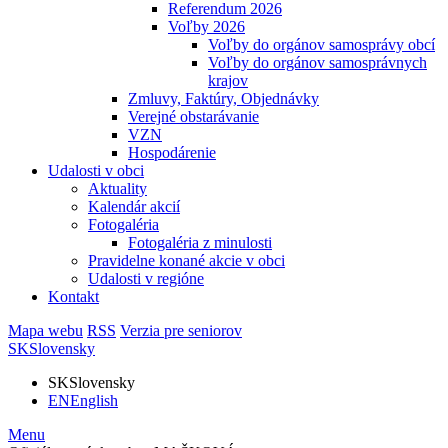
Referendum 2026
Voľby 2026
Voľby do orgánov samosprávy obcí
Voľby do orgánov samosprávnych
krajov
Zmluvy, Faktúry, Objednávky
Verejné obstarávanie
VZN
Hospodárenie
Udalosti v obci
Aktuality
Kalendár akcií
Fotogaléria
Fotogaléria z minulosti
Pravidelne konané akcie v obci
Udalosti v regióne
Kontakt
Mapa webu
RSS
Verzia pre seniorov
SK
Slovensky
SK
Slovensky
EN
English
Menu