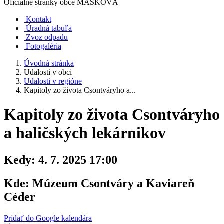
Oficiálne stránky obce
MAŠKOVÁ
Kontakt
Úradná tabuľa
Zvoz odpadu
Fotogaléria
Úvodná stránka
Udalosti v obci
Udalosti v regióne
Kapitoly zo života Csontváryho a...
Kapitoly zo života Csontváryho
a haličských lekárnikov
Kedy:
4. 7. 2025 17:00
Kde:
Múzeum Csontváry a Kaviareň
Céder
Pridať do Google kalendára