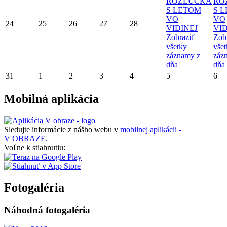
ROZLÚČKA
RO
S LETOM
S 
VO
VO
24
25
26
27
28
VIDINEJ
VID
Zobraziť
Zob
všetky
vše
záznamy z
záz
dňa
dňa
31
1
2
3
4
5
6
Mobilná aplikácia
Sledujte informácie z nášho webu v
mobilnej aplikácii -
V OBRAZE.
Voľne k stiahnutiu:
Fotogaléria
Náhodná fotogaléria