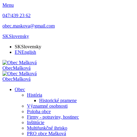
Menu
047/439 23 62
obec.maskova@gmail.com
SK
Slovensky
SK
Slovensky
EN
English
Obec
Mašková
Obec
Mašková
Obec
História
Historické pramene
Významné osobnosti
Poloha obce
Firmy - potraviny, hostinec
Inštitúcie
Multifunkčné ihrisko
PRO obce Mašková