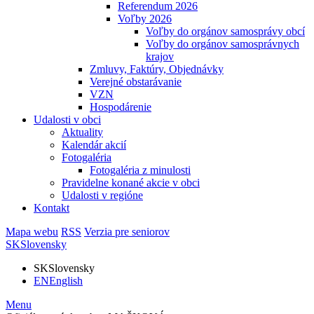
Referendum 2026
Voľby 2026
Voľby do orgánov samosprávy obcí
Voľby do orgánov samosprávnych
krajov
Zmluvy, Faktúry, Objednávky
Verejné obstarávanie
VZN
Hospodárenie
Udalosti v obci
Aktuality
Kalendár akcií
Fotogaléria
Fotogaléria z minulosti
Pravidelne konané akcie v obci
Udalosti v regióne
Kontakt
Mapa webu
RSS
Verzia pre seniorov
SK
Slovensky
SK
Slovensky
EN
English
Menu