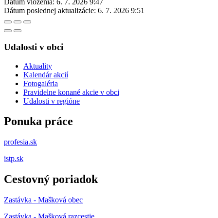
Dátum vloženia:
6. 7. 2026 9:47
Dátum poslednej aktualizácie:
6. 7. 2026 9:51
Udalosti v obci
Aktuality
Kalendár akcií
Fotogaléria
Pravidelne konané akcie v obci
Udalosti v regióne
Ponuka práce
profesia.sk
istp.sk
Cestovný poriadok
Zastávka - Mašková obec
Zastávka - Mašková razcestie