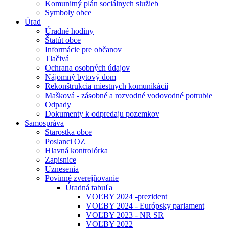
Komunitný plán sociálnych služieb
Symboly obce
Úrad
Úradné hodiny
Štatút obce
Informácie pre občanov
Tlačivá
Ochrana osobných údajov
Nájomný bytový dom
Rekonštrukcia miestnych komunikácií
Mašková - zásobné a rozvodné vodovodné potrubie
Odpady
Dokumenty k odpredaju pozemkov
Samospráva
Starostka obce
Poslanci OZ
Hlavná kontrolórka
Zapisnice
Uznesenia
Povinné zverejňovanie
Úradná tabuľa
VOĽBY 2024 -prezident
VOĽBY 2024 - Európsky parlament
VOĽBY 2023 - NR SR
VOĽBY 2022