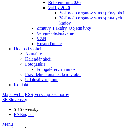
Referendum 2026
Voľby 2026
Voľby do orgánov samosprávy obcí
Voľby do orgánov samosprávnych
krajov
Zmluvy, Faktúry, Objednávky
Verejné obstarávanie
VZN
Hospodárenie
Udalosti v obci
Aktuality
Kalendár akcií
Fotogaléria
Fotogaléria z minulosti
Pravidelne konané akcie v obci
Udalosti v regióne
Kontakt
Mapa webu
RSS
Verzia pre seniorov
SK
Slovensky
SK
Slovensky
EN
English
Menu