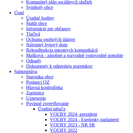
Komunitný plán sociálnych služieb
Symboly obce
Úrad
Úradné hodiny
Štatút obce
Informácie pre občanov
Tlačivá
Ochrana osobných údajov
Nájomný bytový dom
Rekonštrukcia miestnych komunikácií
Mašková - zásobné a rozvodné vodovodné potrubie
Odpady
Dokumenty k odpredaju pozemkov
Samospráva
Starostka obce
Poslanci OZ
Hlavná kontrolórka
Zapisnice
Uznesenia
Povinné zverejňovanie
Úradná tabuľa
VOĽBY 2024 -prezident
VOĽBY 2024 - Európsky parlament
VOĽBY 2023 - NR SR
VOĽBY 2022