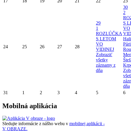
17
18
19
20
21
22
23
30
2
RO
29
S 
1
VO
ROZLÚČKA
VID
S LETOM
Hal
VO
Pári
24
25
26
27
28
VIDINEJ
Rou
Zobraziť
Mem
všetky
Štef
záznamy z
Krp
dňa
Zob
vše
záz
dňa
31
1
2
3
4
5
6
Mobilná aplikácia
Sledujte informácie z nášho webu v
mobilnej aplikácii -
V OBRAZE.