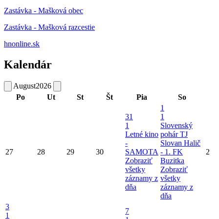
Zastávka - Mašková obec
Zastávka - Mašková razcestie
hnonline.sk
Kalendár
August
2026
Po
Ut
St
Št
Pia
So
1
31
1
1
Slovenský
Letné kino
pohár TJ
-
Slovan Halič
27
28
29
30
SAMOTA
- 1. FK
2
Zobraziť
Buzitka
všetky
Zobraziť
záznamy z
všetky
dňa
záznamy z
dňa
3
7
1