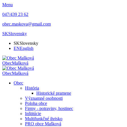
Menu
047/439 23 62
obec.maskova@gmail.com
SK
Slovensky
SK
Slovensky
EN
English
Obec
Mašková
Obec
Mašková
Obec
História
Historické pramene
Významné osobnosti
Poloha obce
Firmy - potraviny, hostinec
Inštitúcie
Multifunkčné ihrisko
PRO obce Mašková