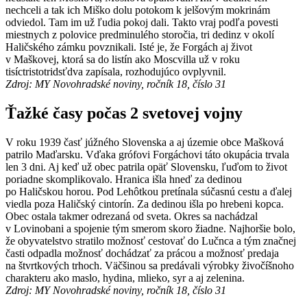
nechceli a tak ich Miško dolu potokom k jelšovým mokrinám
odviedol. Tam im už ľudia pokoj dali. Takto vraj podľa povesti
miestnych z polovice predminulého storočia, tri dedinz v okolí
Haličského zámku povznikali. Isté je, že Forgách aj život
v Maškovej, ktorá sa do listín ako Moscvilla už v roku
tisíctristotridsťdva zapísala, rozhodujúco ovplyvnil.
Zdroj: MY Novohradské noviny, ročník 18, číslo 31
Ťažké časy počas 2 svetovej vojny
V roku 1939 časť júžného Slovenska a aj územie obce Mašková
patrilo Maďarsku. Vďaka grófovi Forgáchovi táto okupácia trvala
len 3 dni. Aj keď už obec patrila opäť Slovensku, ľuďom to život
poriadne skomplikovalo. Hranica išla hneď za dedinou
po Haličskou horou. Pod Lehôtkou pretínala súčasnú cestu a ďalej
viedla poza Haličský cintorín. Za dedinou išla po hrebeni kopca.
Obec ostala takmer odrezaná od sveta. Okres sa nachádzal
v Lovinobani a spojenie tým smerom skoro žiadne. Najhoršie bolo,
že obyvatelstvo stratilo možnosť cestovať do Lučnca a tým značnej
časti odpadla možnosť dochádzať za prácou a možnosť predaja
na štvrtkových trhoch. Väčšinou sa predávali výrobky živočíšnoho
charakteru ako maslo, hydina, mlieko, syr a aj zelenina.
Zdroj: MY Novohradské noviny, ročník 18, číslo 31