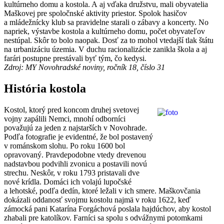
kultúrneho domu a kostola. A aj vďaka družstvu, mali obyvatelia
Maškovej pre spoločnské aktivity priestor. Spolok hasičov
a mládežnícky klub sa pravidelne starali o zábavy a koncerty. No
napriek, výstavbe kostola a kultúrneho domu, počet obyvateľov
nestúpal. Skôr to bolo naopak. Dosť za to mohol vtedajší tlak štátu
na urbanizáciu územia. V duchu racionalizácie zanikla škola a aj
farári postupne prestávali byť tým, čo kedysi.
Zdroj: MY Novohradské noviny, ročník 18, číslo 31
História kostola
Kostol, ktorý pred koncom druhej svetovej
vojny zapálili Nemci, mnohí odborníci
považujú za jeden z najstarších v Novohrade.
Podľa fotografie je evidentné, že bol postavený
v románskom slohu. Po roku 1600 bol
opravovaný. Pravdepodobne vtedy drevenou
nadstavbou podvihli zvonicu a postavili novú
strechu. Neskôr, v roku 1793 pristavali dve
nové krídla. Domáci ich volajú lupočské
a lehotské, podľa dedín, ktoré ležali v ich smere. Maškovčania
dokázali oddanosť svojmu kostolu najmä v roku 1622, keď
zámocká pani Katarína Forgáchová poslala hajdúchov, aby kostol
zhabali pre katolíkov. Farníci sa spolu s odvážnymi potomkami