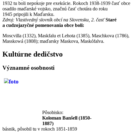
1932 tu boli nepokoje pre exekúcie. Rokoch 1938-1939 časť obce
osadilo maďarské vojsko, značnú časť chotára do roku
1945 pripojili k Maďarsku.
Zdroj: Vlastivedný slovník obcí na Slovensku, 2. časť
Staré
a cudzojazyčné pomenovania obce boli:
Moscvilla (1332), Maskfalu et Lehota (1385), Maschkova (1786),
Masskowá (1808); maďarsky Maskova, Maskófalva.
Kultúrne dedičstvo
Významné osobnosti
Pôsobisko:
Koloman Banšell (1850-
1887)
básnik, pôsobil tu v rokoch 1851-1859