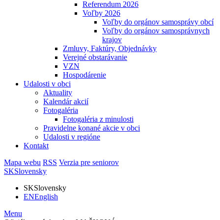
Referendum 2026
Voľby 2026
Voľby do orgánov samosprávy obcí
Voľby do orgánov samosprávnych
krajov
Zmluvy, Faktúry, Objednávky
Verejné obstarávanie
VZN
Hospodárenie
Udalosti v obci
Aktuality
Kalendár akcií
Fotogaléria
Fotogaléria z minulosti
Pravidelne konané akcie v obci
Udalosti v regióne
Kontakt
Mapa webu
RSS
Verzia pre seniorov
SK
Slovensky
SK
Slovensky
EN
English
Menu