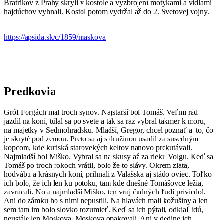
Bratríkov z Prahy skryli v kostole a vyzbrojení motykami a vidlami
hajdúchov vyhnali. Kostol potom vydržal až do 2. Svetovej vojny.
https://apsida.sk/c/1859/
maskova
Predkovia
Gróf Forgách mal troch synov. Najstarší bol Tomáš. Veľmi rád
jazdil na koni, túlal sa po svete a tak sa raz vybral takmer k moru,
na majetky v Sedmohradsku. Mladší, Gregor, chcel poznať aj to, čo
je skryté pod zemou. Preto sa aj s družinou usadil za susedným
kopcom, kde kutiská starovekých keltov nanovo prekutávali.
Najmladší bol Miško. Vybral sa na skusy až za rieku Volgu. Keď sa
Tomáš po troch rokoch vrátil, bolo že to slávy. Okrem zlata,
hodvábu a krásnych koní, prihnali z Valašska aj stádo oviec. Toľko
ich bolo, že ich len ku potoku, tam kde dnešné Tomášovce ležia,
zavracali. No a najmladší Miško, ten vraj čudných ľudí priviedol.
Ani do zámku ho s nimi nepustili. Na hlavách mali kožušiny a len
sem tam im bolo slovko rozumieť. Keď sa ich pýtali, odkiaľ idú,
neustále len Moskova, Moskova opakovali. Ani v dedine ich