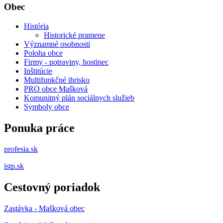
Obec
História
Historické pramene
Významné osobnosti
Poloha obce
Firmy - potraviny, hostinec
Inštitúcie
Multifunkčné ihrisko
PRO obce Mašková
Komunitný plán sociálnych služieb
Symboly obce
Ponuka práce
profesia.sk
istp.sk
Cestovný poriadok
Zastávka - Mašková obec