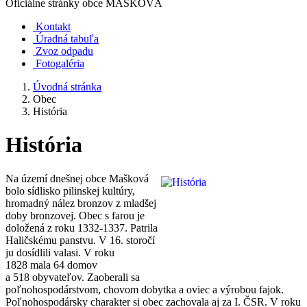
Oficiálne stránky obce
MAŠKOVÁ
Kontakt
Úradná tabuľa
Zvoz odpadu
Fotogaléria
Úvodná stránka
Obec
História
História
Na území dnešnej obce Mašková
bolo sídlisko pilinskej kultúry,
hromadný nález bronzov z mladšej
doby bronzovej. Obec s farou je
doložená z roku 1332-1337. Patrila
Haličskému panstvu. V 16. storočí
ju dosídlili valasi. V roku
1828 mala 64 domov
a 518 obyvateľov. Zaoberali sa
poľnohospodárstvom, chovom dobytka a oviec a výrobou fajok.
Poľnohospodársky charakter si obec zachovala aj za I. ČSR. V roku