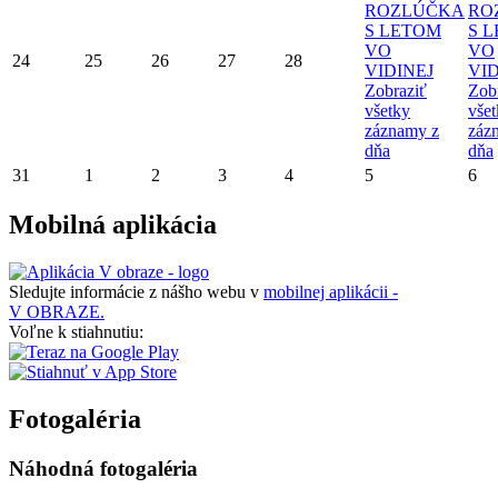
ROZLÚČKA
RO
S LETOM
S 
VO
VO
24
25
26
27
28
VIDINEJ
VID
Zobraziť
Zob
všetky
vše
záznamy z
záz
dňa
dňa
31
1
2
3
4
5
6
Mobilná aplikácia
Sledujte informácie z nášho webu v
mobilnej aplikácii -
V OBRAZE.
Voľne k stiahnutiu:
Fotogaléria
Náhodná fotogaléria