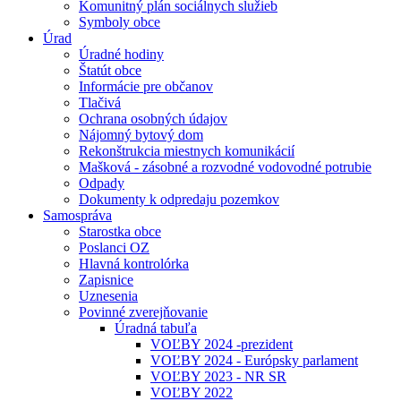
Komunitný plán sociálnych služieb
Symboly obce
Úrad
Úradné hodiny
Štatút obce
Informácie pre občanov
Tlačivá
Ochrana osobných údajov
Nájomný bytový dom
Rekonštrukcia miestnych komunikácií
Mašková - zásobné a rozvodné vodovodné potrubie
Odpady
Dokumenty k odpredaju pozemkov
Samospráva
Starostka obce
Poslanci OZ
Hlavná kontrolórka
Zapisnice
Uznesenia
Povinné zverejňovanie
Úradná tabuľa
VOĽBY 2024 -prezident
VOĽBY 2024 - Európsky parlament
VOĽBY 2023 - NR SR
VOĽBY 2022