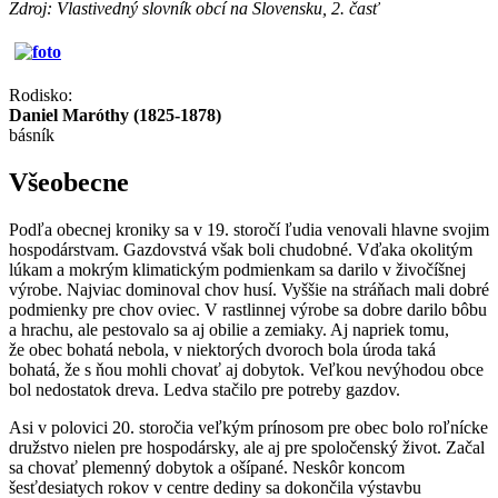
Zdroj: Vlastivedný slovník obcí na Slovensku, 2. časť
Rodisko:
Daniel Maróthy (1825-1878)
básník
Všeobecne
Podľa obecnej kroniky sa v 19. storočí ľudia venovali hlavne svojim
hospodárstvam. Gazdovstvá však boli chudobné. Vďaka okolitým
lúkam a mokrým klimatickým podmienkam sa darilo v živočíšnej
výrobe. Najviac dominoval chov husí. Vyššie na stráňach mali dobré
podmienky pre chov oviec. V rastlinnej výrobe sa dobre darilo bôbu
a hrachu, ale pestovalo sa aj obilie a zemiaky. Aj napriek tomu,
že obec bohatá nebola, v niektorých dvoroch bola úroda taká
bohatá, že s ňou mohli chovať aj dobytok. Veľkou nevýhodou obce
bol nedostatok dreva. Ledva stačilo pre potreby gazdov.
Asi v polovici 20. storočia veľkým prínosom pre obec bolo roľnícke
družstvo nielen pre hospodársky, ale aj pre spoločenský život. Začal
sa chovať plemenný dobytok a ošípané. Neskôr koncom
šesťdesiatych rokov v centre dediny sa dokončila výstavbu