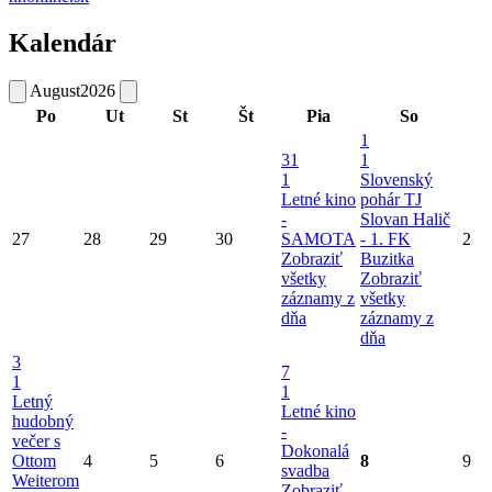
Kalendár
August
2026
Po
Ut
St
Št
Pia
So
1
31
1
1
Slovenský
Letné kino
pohár TJ
-
Slovan Halič
27
28
29
30
SAMOTA
- 1. FK
2
Zobraziť
Buzitka
všetky
Zobraziť
záznamy z
všetky
dňa
záznamy z
dňa
3
7
1
1
Letný
Letné kino
hudobný
-
večer s
Dokonalá
Ottom
4
5
6
8
9
svadba
Weiterom
Zobraziť