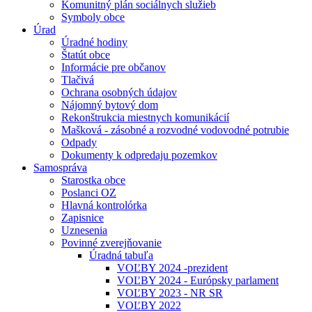
Komunitný plán sociálnych služieb
Symboly obce
Úrad
Úradné hodiny
Štatút obce
Informácie pre občanov
Tlačivá
Ochrana osobných údajov
Nájomný bytový dom
Rekonštrukcia miestnych komunikácií
Mašková - zásobné a rozvodné vodovodné potrubie
Odpady
Dokumenty k odpredaju pozemkov
Samospráva
Starostka obce
Poslanci OZ
Hlavná kontrolórka
Zapisnice
Uznesenia
Povinné zverejňovanie
Úradná tabuľa
VOĽBY 2024 -prezident
VOĽBY 2024 - Európsky parlament
VOĽBY 2023 - NR SR
VOĽBY 2022