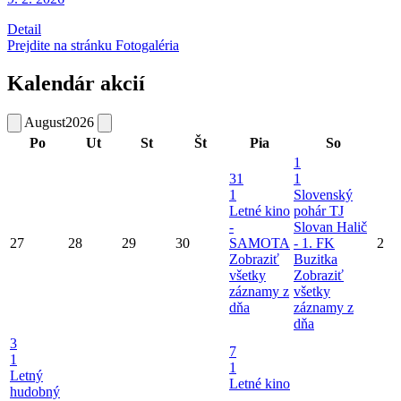
Detail
Prejdite na stránku Fotogaléria
Kalendár akcií
August
2026
Po
Ut
St
Št
Pia
So
1
31
1
1
Slovenský
Letné kino
pohár TJ
-
Slovan Halič
27
28
29
30
SAMOTA
- 1. FK
2
Zobraziť
Buzitka
všetky
Zobraziť
záznamy z
všetky
dňa
záznamy z
dňa
3
7
1
1
Letný
Letné kino
hudobný
-