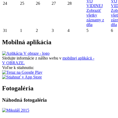
VO
VO
24
25
26
27
28
VIDINEJ
VID
Zobraziť
Zob
všetky
vše
záznamy z
záz
dňa
dňa
31
1
2
3
4
5
6
Mobilná aplikácia
Sledujte informácie z nášho webu v
mobilnej aplikácii -
V OBRAZE.
Voľne k stiahnutiu:
Fotogaléria
Náhodná fotogaléria