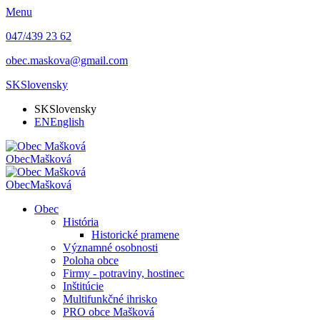
Menu
047/439 23 62
obec.maskova@gmail.com
SK
Slovensky
SK
Slovensky
EN
English
Obec
Mašková
Obec
Mašková
Obec
História
Historické pramene
Významné osobnosti
Poloha obce
Firmy - potraviny, hostinec
Inštitúcie
Multifunkčné ihrisko
PRO obce Mašková