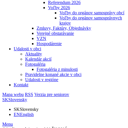
Referendum 2026
Voľby 2026
Voľby do orgánov samosprávy obcí
Voľby do orgánov samosprávnych
krajov
Zmluvy, Faktúry, Objednávky
Verejné obstarávanie
VZN
Hospodárenie
Udalosti v obci
Aktuality
Kalendár akcií
Fotogaléria
Fotogaléria z minulosti
Pravidelne konané akcie v obci
Udalosti v regióne
Kontakt
Mapa webu
RSS
Verzia pre seniorov
SK
Slovensky
SK
Slovensky
EN
English
Menu