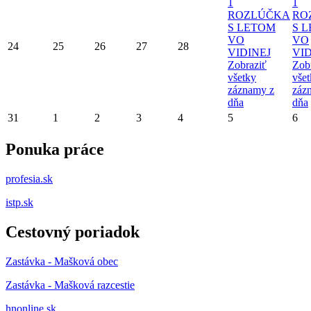
1
1
ROZLÚČKA
RO
S LETOM
S 
VO
VO
24
25
26
27
28
VIDINEJ
VID
Zobraziť
Zob
všetky
vše
záznamy z
záz
dňa
dňa
31
1
2
3
4
5
6
Ponuka práce
profesia.sk
istp.sk
Cestovný poriadok
Zastávka - Mašková obec
Zastávka - Mašková razcestie
hnonline.sk