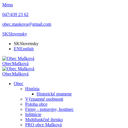
Menu
047/439 23 62
obec.maskova@gmail.com
SK
Slovensky
SK
Slovensky
EN
English
Obec
Mašková
Obec
Mašková
Obec
História
Historické pramene
Významné osobnosti
Poloha obce
Firmy - potraviny, hostinec
Inštitúcie
Multifunkčné ihrisko
PRO obce Mašková