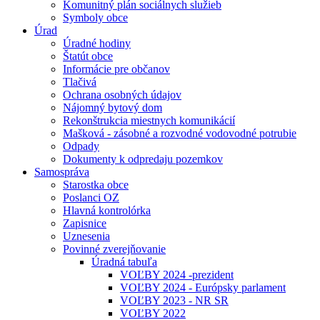
Komunitný plán sociálnych služieb
Symboly obce
Úrad
Úradné hodiny
Štatút obce
Informácie pre občanov
Tlačivá
Ochrana osobných údajov
Nájomný bytový dom
Rekonštrukcia miestnych komunikácií
Mašková - zásobné a rozvodné vodovodné potrubie
Odpady
Dokumenty k odpredaju pozemkov
Samospráva
Starostka obce
Poslanci OZ
Hlavná kontrolórka
Zapisnice
Uznesenia
Povinné zverejňovanie
Úradná tabuľa
VOĽBY 2024 -prezident
VOĽBY 2024 - Európsky parlament
VOĽBY 2023 - NR SR
VOĽBY 2022