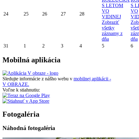
S LETOM
S 
VO
VO
24
25
26
27
28
VIDINEJ
VID
Zobraziť
Zob
všetky
vše
záznamy z
záz
dňa
dňa
31
1
2
3
4
5
6
Mobilná aplikácia
Sledujte informácie z nášho webu v
mobilnej aplikácii -
V OBRAZE.
Voľne k stiahnutiu:
Fotogaléria
Náhodná fotogaléria