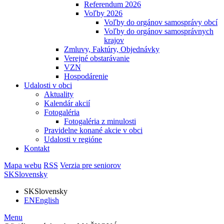
Referendum 2026
Voľby 2026
Voľby do orgánov samosprávy obcí
Voľby do orgánov samosprávnych
krajov
Zmluvy, Faktúry, Objednávky
Verejné obstarávanie
VZN
Hospodárenie
Udalosti v obci
Aktuality
Kalendár akcií
Fotogaléria
Fotogaléria z minulosti
Pravidelne konané akcie v obci
Udalosti v regióne
Kontakt
Mapa webu
RSS
Verzia pre seniorov
SK
Slovensky
SK
Slovensky
EN
English
Menu