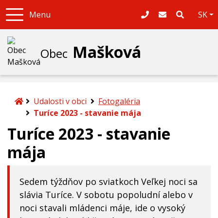
Sl
Menu
SK
047/439 23 62
obec.maskova@
Mašková
Obec
Úvodná stránka
Udalosti v obci
Fotogaléria
Turíce 2023 - stavanie mája
Turíce 2023 - stavanie
mája
Sedem týždňov po sviatkoch Veľkej noci sa
slávia Turíce. V sobotu popoludní alebo v
noci stavali mládenci máje, ide o vysoký