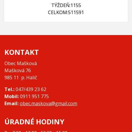
TÝŽDEŇ:
1155
CELKOM:
511591
KONTAKT
Obec Mašková
Mašková 76
985 11 p. Halič
Tel.:
047/439 23 62
Mobil:
0911 951 775
Email:
obec.maskova@gmail.com
ÚRADNÉ HODINY