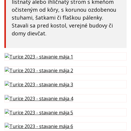
listnatý alebo ihličnatý strom s kmeňom
očisteným od kôry, s korunou ozdobenou
stuhami, šatkami či fľaškou pálenky.
Stavali sa pred kostol, verejné budovy či
domy dievčat.