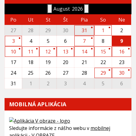
August
2026
Po
Ut
St
Št
Pia
So
Ne
27
28
29
30
31
1
2
3
4
5
6
7
8
9
10
11
12
13
14
15
16
17
18
19
20
21
22
23
24
25
26
27
28
29
30
31
1
2
3
4
5
6
MOBILNÁ APLIKÁCIA
Sledujte informácie z nášho webu v
mobilnej
aplikácii - V OBRAZE.