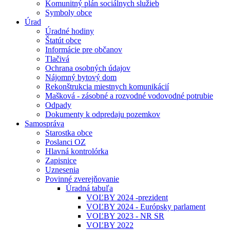
Komunitný plán sociálnych služieb
Symboly obce
Úrad
Úradné hodiny
Štatút obce
Informácie pre občanov
Tlačivá
Ochrana osobných údajov
Nájomný bytový dom
Rekonštrukcia miestnych komunikácií
Mašková - zásobné a rozvodné vodovodné potrubie
Odpady
Dokumenty k odpredaju pozemkov
Samospráva
Starostka obce
Poslanci OZ
Hlavná kontrolórka
Zapisnice
Uznesenia
Povinné zverejňovanie
Úradná tabuľa
VOĽBY 2024 -prezident
VOĽBY 2024 - Európsky parlament
VOĽBY 2023 - NR SR
VOĽBY 2022