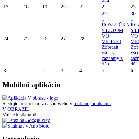
17
18
19
20
21
22
23
29
30
1
1
ROZLÚČKA
RO
S LETOM
S 
VO
VO
24
25
26
27
28
VIDINEJ
VID
Zobraziť
Zob
všetky
vše
záznamy z
záz
dňa
dňa
31
1
2
3
4
5
6
Mobilná aplikácia
Sledujte informácie z nášho webu v
mobilnej aplikácii -
V OBRAZE.
Voľne k stiahnutiu: