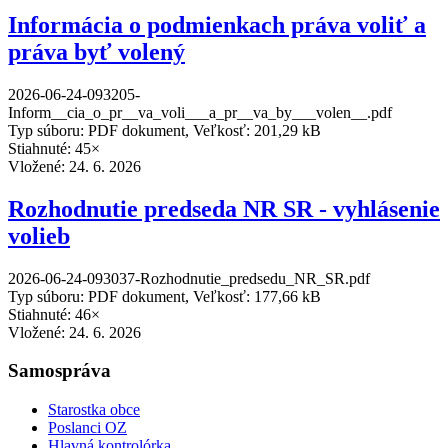
Informácia o podmienkach práva voliť a
práva byť volený
2026-06-24-093205-
Inform__cia_o_pr__va_voli___a_pr__va_by___volen__.pdf
Typ súboru: PDF dokument, Veľkosť: 201,29 kB
Stiahnuté: 45×
Vložené:
24. 6. 2026
Rozhodnutie predseda NR SR - vyhlásenie
volieb
2026-06-24-093037-Rozhodnutie_predsedu_NR_SR.pdf
Typ súboru: PDF dokument, Veľkosť: 177,66 kB
Stiahnuté: 46×
Vložené:
24. 6. 2026
Samospráva
Starostka obce
Poslanci OZ
Hlavná kontrolórka