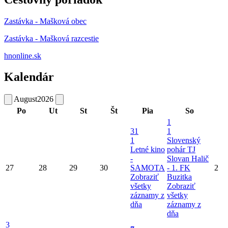
Zastávka - Mašková obec
Zastávka - Mašková razcestie
hnonline.sk
Kalendár
August
2026
Po
Ut
St
Št
Pia
So
1
31
1
1
Slovenský
Letné kino
pohár TJ
-
Slovan Halič
27
28
29
30
SAMOTA
- 1. FK
2
Zobraziť
Buzitka
všetky
Zobraziť
záznamy z
všetky
dňa
záznamy z
dňa
3