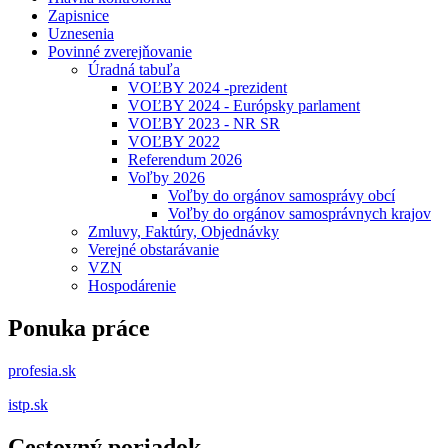
Zapisnice
Uznesenia
Povinné zverejňovanie
Úradná tabuľa
VOĽBY 2024 -prezident
VOĽBY 2024 - Európsky parlament
VOĽBY 2023 - NR SR
VOĽBY 2022
Referendum 2026
Voľby 2026
Voľby do orgánov samosprávy obcí
Voľby do orgánov samosprávnych krajov
Zmluvy, Faktúry, Objednávky
Verejné obstarávanie
VZN
Hospodárenie
Ponuka práce
profesia.sk
istp.sk
Cestovný poriadok