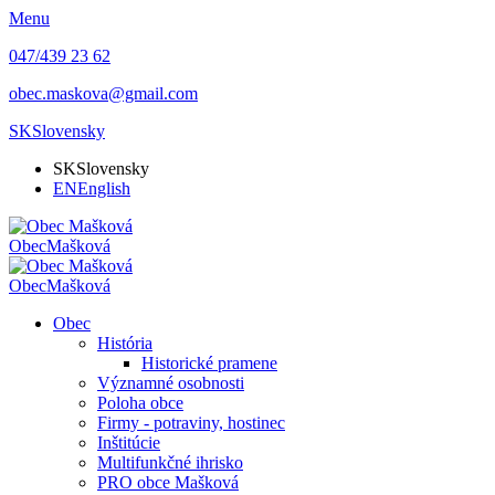
Menu
047/439 23 62
obec.maskova@gmail.com
SK
Slovensky
SK
Slovensky
EN
English
Obec
Mašková
Obec
Mašková
Obec
História
Historické pramene
Významné osobnosti
Poloha obce
Firmy - potraviny, hostinec
Inštitúcie
Multifunkčné ihrisko
PRO obce Mašková