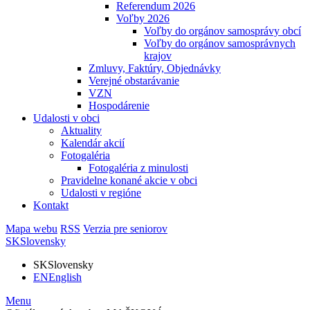
Referendum 2026
Voľby 2026
Voľby do orgánov samosprávy obcí
Voľby do orgánov samosprávnych
krajov
Zmluvy, Faktúry, Objednávky
Verejné obstarávanie
VZN
Hospodárenie
Udalosti v obci
Aktuality
Kalendár akcií
Fotogaléria
Fotogaléria z minulosti
Pravidelne konané akcie v obci
Udalosti v regióne
Kontakt
Mapa webu
RSS
Verzia pre seniorov
SK
Slovensky
SK
Slovensky
EN
English
Menu