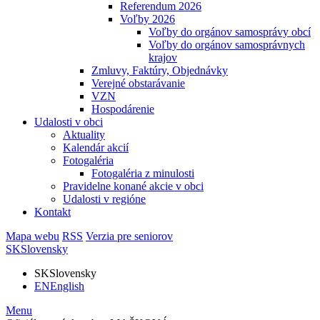
Referendum 2026
Voľby 2026
Voľby do orgánov samosprávy obcí
Voľby do orgánov samosprávnych
krajov
Zmluvy, Faktúry, Objednávky
Verejné obstarávanie
VZN
Hospodárenie
Udalosti v obci
Aktuality
Kalendár akcií
Fotogaléria
Fotogaléria z minulosti
Pravidelne konané akcie v obci
Udalosti v regióne
Kontakt
Mapa webu
RSS
Verzia pre seniorov
SK
Slovensky
SK
Slovensky
EN
English
Menu