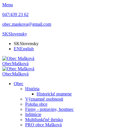
Menu
047/439 23 62
obec.maskova@gmail.com
SK
Slovensky
SK
Slovensky
EN
English
Obec
Mašková
Obec
Mašková
Obec
História
Historické pramene
Významné osobnosti
Poloha obce
Firmy - potraviny, hostinec
Inštitúcie
Multifunkčné ihrisko
PRO obce Mašková