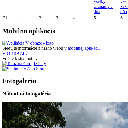
všetky
vše
záznamy z
záz
dňa
dňa
31
1
2
3
4
5
6
Mobilná aplikácia
Sledujte informácie z nášho webu v
mobilnej aplikácii -
V OBRAZE.
Voľne k stiahnutiu:
Fotogaléria
Náhodná fotogaléria