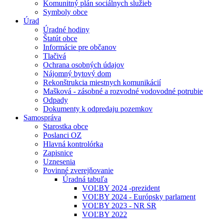
Komunitný plán sociálnych služieb
Symboly obce
Úrad
Úradné hodiny
Štatút obce
Informácie pre občanov
Tlačivá
Ochrana osobných údajov
Nájomný bytový dom
Rekonštrukcia miestnych komunikácií
Mašková - zásobné a rozvodné vodovodné potrubie
Odpady
Dokumenty k odpredaju pozemkov
Samospráva
Starostka obce
Poslanci OZ
Hlavná kontrolórka
Zapisnice
Uznesenia
Povinné zverejňovanie
Úradná tabuľa
VOĽBY 2024 -prezident
VOĽBY 2024 - Európsky parlament
VOĽBY 2023 - NR SR
VOĽBY 2022