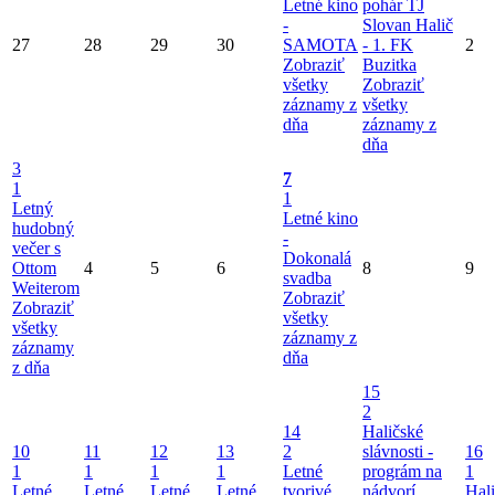
Letné kino
pohár TJ
-
Slovan Halič
27
28
29
30
SAMOTA
- 1. FK
2
Zobraziť
Buzitka
všetky
Zobraziť
záznamy z
všetky
dňa
záznamy z
dňa
3
7
1
1
Letný
Letné kino
hudobný
-
večer s
Dokonalá
Ottom
4
5
6
8
9
svadba
Weiterom
Zobraziť
Zobraziť
všetky
všetky
záznamy z
záznamy
dňa
z dňa
15
2
14
Haličské
10
11
12
13
2
slávnosti -
16
1
1
1
1
Letné
prográm na
1
Letné
Letné
Letné
Letné
tvorivé
nádvorí
Hal