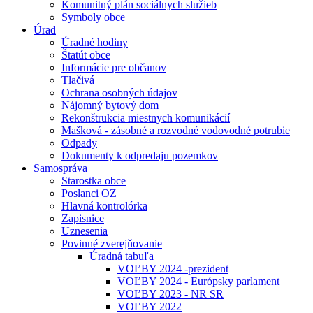
Komunitný plán sociálnych služieb
Symboly obce
Úrad
Úradné hodiny
Štatút obce
Informácie pre občanov
Tlačivá
Ochrana osobných údajov
Nájomný bytový dom
Rekonštrukcia miestnych komunikácií
Mašková - zásobné a rozvodné vodovodné potrubie
Odpady
Dokumenty k odpredaju pozemkov
Samospráva
Starostka obce
Poslanci OZ
Hlavná kontrolórka
Zapisnice
Uznesenia
Povinné zverejňovanie
Úradná tabuľa
VOĽBY 2024 -prezident
VOĽBY 2024 - Európsky parlament
VOĽBY 2023 - NR SR
VOĽBY 2022