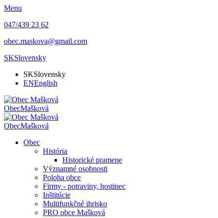
Menu
047/439 23 62
obec.maskova@gmail.com
SK
Slovensky
SK
Slovensky
EN
English
Obec
Mašková
Obec
Mašková
Obec
História
Historické pramene
Významné osobnosti
Poloha obce
Firmy - potraviny, hostinec
Inštitúcie
Multifunkčné ihrisko
PRO obce Mašková