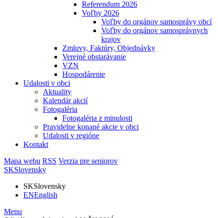
Referendum 2026
Voľby 2026
Voľby do orgánov samosprávy obcí
Voľby do orgánov samosprávnych
krajov
Zmluvy, Faktúry, Objednávky
Verejné obstarávanie
VZN
Hospodárenie
Udalosti v obci
Aktuality
Kalendár akcií
Fotogaléria
Fotogaléria z minulosti
Pravidelne konané akcie v obci
Udalosti v regióne
Kontakt
Mapa webu
RSS
Verzia pre seniorov
SK
Slovensky
SK
Slovensky
EN
English
Menu