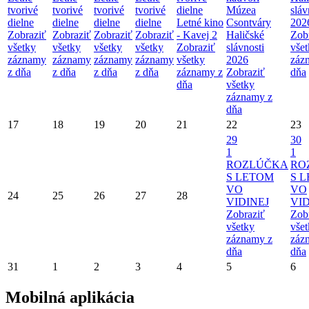
tvorivé
tvorivé
tvorivé
tvorivé
dielne
Múzea
sláv
dielne
dielne
dielne
dielne
Letné kino
Csontváry
202
Zobraziť
Zobraziť
Zobraziť
Zobraziť
- Kavej 2
Haličské
Zob
všetky
všetky
všetky
všetky
Zobraziť
slávnosti
vše
záznamy
záznamy
záznamy
záznamy
všetky
2026
záz
z dňa
z dňa
z dňa
z dňa
záznamy z
Zobraziť
dňa
dňa
všetky
záznamy z
dňa
17
18
19
20
21
22
23
29
30
1
1
ROZLÚČKA
RO
S LETOM
S 
VO
VO
24
25
26
27
28
VIDINEJ
VID
Zobraziť
Zob
všetky
vše
záznamy z
záz
dňa
dňa
31
1
2
3
4
5
6
Mobilná aplikácia