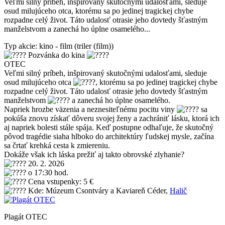
Veľmi silný príbeh, inšpirovaný skutočnými udalosťami, sleduje
osud milujúceho otca, ktorému sa po jedinej tragickej chybe
rozpadne celý život. Táto udalosť otrasie jeho dovtedy šťastným
manželstvom a zanechá ho úplne osamelého...
Typ akcie: kino - film (triler (film))
Pozvánka do kina
OTEC
Veľmi silný príbeh, inšpirovaný skutočnými udalosťami, sleduje
osud milujúceho otca
, ktorému sa po jedinej tragickej chybe
rozpadne celý život. Táto udalosť otrasie jeho dovtedy šťastným
manželstvom
a zanechá ho úplne osamelého.
Napriek hrozbe väzenia a neznesiteľnému pocitu viny
sa
pokúša znovu získať dôveru svojej ženy a zachrániť lásku, ktorá ich
aj napriek bolesti stále spája. Keď postupne odhaľuje, že skutočný
pôvod tragédie siaha hlboko do architektúry ľudskej mysle, začína
sa črtať krehká cesta k zmiereniu.
Dokáže však ich láska prežiť aj takto obrovské zlyhanie?
20. 2. 2026
o 17:30 hod.
Cena vstupenky: 5 €
Kde: Múzeum Csontváry a Kaviareň Céder,
Halič
Plagát OTEC