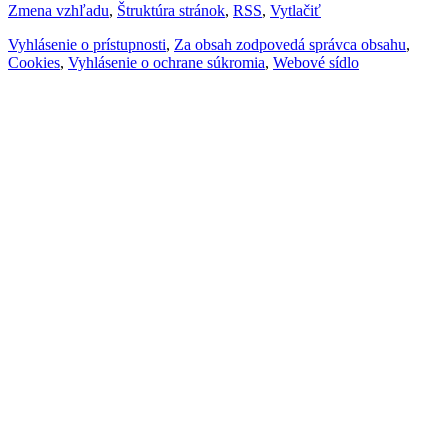
Zmena vzhľadu
,
Štruktúra stránok
,
RSS
,
Vytlačiť
Vyhlásenie o prístupnosti
,
Za obsah zodpovedá správca obsahu
,
Cookies
,
Vyhlásenie o ochrane súkromia
,
Webové sídlo