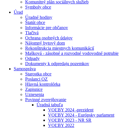
Komunitný plán sociálnych služieb
Symboly obce
Úrad
Úradné hodiny
Štatút obce
Informácie pre občanov
Tlačivá
Ochrana osobných údajov
Nájomný bytový dom
Rekonštrukcia miestnych komunikácií
Mašková - zásobné a rozvodné vodovodné potrubie
Odpady
Dokumenty k odpredaju pozemkov
Samospráva
Starostka obce
Poslanci OZ
Hlavná kontrolórka
Zapisnice
Uznesenia
Povinné zverejňovanie
Úradná tabuľa
VOĽBY 2024 -prezident
VOĽBY 2024 - Európsky parlament
VOĽBY 2023 - NR SR
VOĽBY 2022