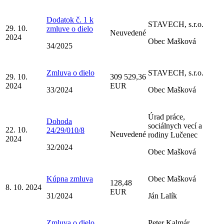
Dodatok č. 1 k
STAVECH, s.r.o.
29. 10.
zmluve o dielo
Neuvedené
2024
Obec Mašková
34/2025
Zmluva o dielo
STAVECH, s.r.o.
29. 10.
309 529,36
2024
EUR
33/2024
Obec Mašková
Úrad práce,
Dohoda
sociálnych vecí a
22. 10.
24/29/010/8
Neuvedené
rodiny Lučenec
2024
32/2024
Obec Mašková
Kúpna zmluva
Obec Mašková
128,48
8. 10. 2024
EUR
31/2024
Ján Lalík
Zmluva o dielo
Peter Kalmár