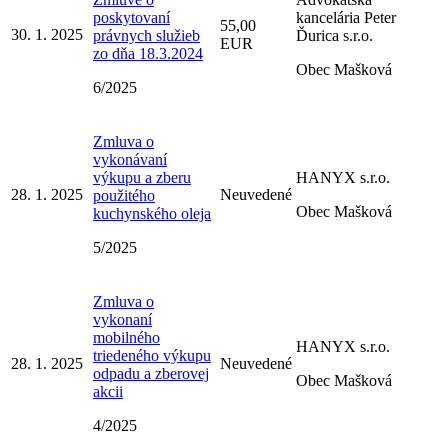
poskytovaní
kancelária Peter
55,00
30. 1. 2025
právnych služieb
Ďurica s.r.o.
EUR
zo dňa 18.3.2024
Obec Mašková
6/2025
Zmluva o
vykonávaní
výkupu a zberu
HANYX s.r.o.
28. 1. 2025
Neuvedené
použitého
Obec Mašková
kuchynského oleja
5/2025
Zmluva o
vykonaní
mobilného
HANYX s.r.o.
triedeného výkupu
28. 1. 2025
Neuvedené
odpadu a zberovej
Obec Mašková
akcii
4/2025