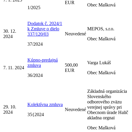
EUR
Obec Mašková
1/2025
Dodatok č. 2024/1
k Zmluve o dielo
MEPOS, s.r.o.
30. 12.
Neuvedené
337/120/03
2024
Obec Mašková
37/2024
Kúpno-predajná
Varga Lukáš
500,00
zmluva
7. 11. 2024
EUR
Obec Mašková
36/2024
Základná organizácia
Slovenského
odborového zväzu
Kolektívna zmluva
29. 10.
verejnej správy pri
Neuvedené
2024
Obecnom úrade Halič
35{2024
akladna orgnai
Obec Mašková