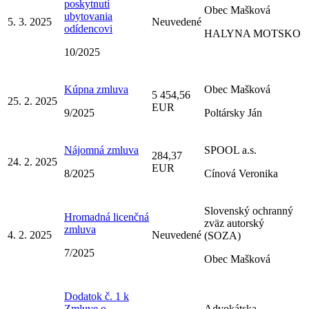
poskytnutí
Obec Mašková
ubytovania
5. 3. 2025
Neuvedené
odídencovi
HALYNA MOTSKO
10/2025
Kúpna zmluva
Obec Mašková
5 454,56
25. 2. 2025
EUR
9/2025
Poltársky Ján
Nájomná zmluva
SPOOL a.s.
284,37
24. 2. 2025
EUR
8/2025
Cínová Veronika
Slovenský ochranný
Hromadná licenčná
zväz autorský
zmluva
4. 2. 2025
Neuvedené
(SOZA)
7/2025
Obec Mašková
Dodatok č. 1 k
Zmluve o
Advokátska