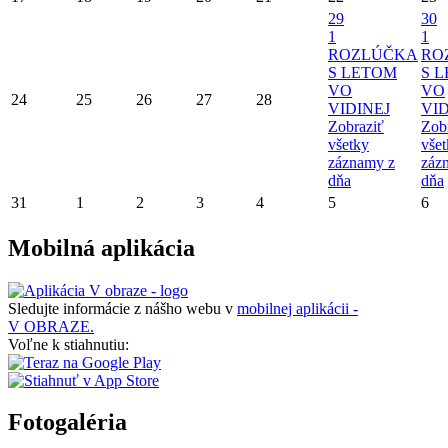
29
30
1
1
ROZLÚČKA
RO
S LETOM
S 
VO
VO
24
25
26
27
28
VIDINEJ
VID
Zobraziť
Zob
všetky
vše
záznamy z
záz
dňa
dňa
31
1
2
3
4
5
6
Mobilná aplikácia
Sledujte informácie z nášho webu v
mobilnej aplikácii -
V OBRAZE.
Voľne k stiahnutiu:
Fotogaléria