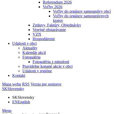
Referendum 2026
Voľby 2026
Voľby do orgánov samosprávy obcí
Voľby do orgánov samosprávnych
krajov
Zmluvy, Faktúry, Objednávky
Verejné obstarávanie
VZN
Hospodárenie
Udalosti v obci
Aktuality
Kalendár akcií
Fotogaléria
Fotogaléria z minulosti
Pravidelne konané akcie v obci
Udalosti v regióne
Kontakt
Mapa webu
RSS
Verzia pre seniorov
SK
Slovensky
SK
Slovensky
EN
English
Menu