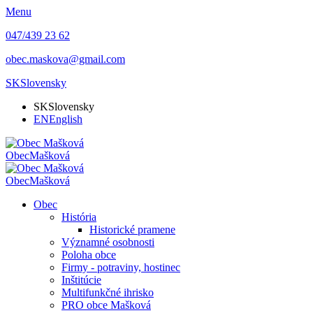
Menu
047/439 23 62
obec.maskova@gmail.com
SK
Slovensky
SK
Slovensky
EN
English
Obec
Mašková
Obec
Mašková
Obec
História
Historické pramene
Významné osobnosti
Poloha obce
Firmy - potraviny, hostinec
Inštitúcie
Multifunkčné ihrisko
PRO obce Mašková