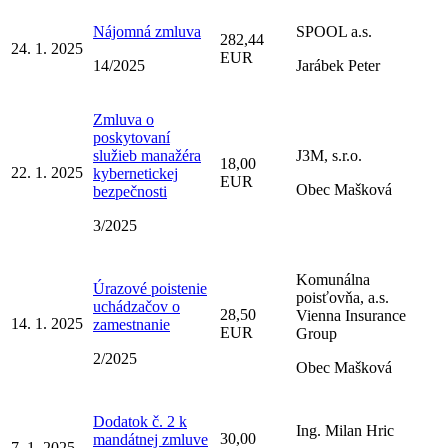
Nájomná zmluva
SPOOL a.s.
282,44
24. 1. 2025
EUR
14/2025
Jarábek Peter
Zmluva o
poskytovaní
služieb manažéra
J3M, s.r.o.
18,00
22. 1. 2025
kybernetickej
EUR
Obec Mašková
bezpečnosti
3/2025
Komunálna
Úrazové poistenie
poisťovňa, a.s.
uchádzačov o
28,50
Vienna Insurance
14. 1. 2025
zamestnanie
EUR
Group
2/2025
Obec Mašková
Dodatok č. 2 k
Ing. Milan Hric
30,00
mandátnej zmluve
7. 1. 2025