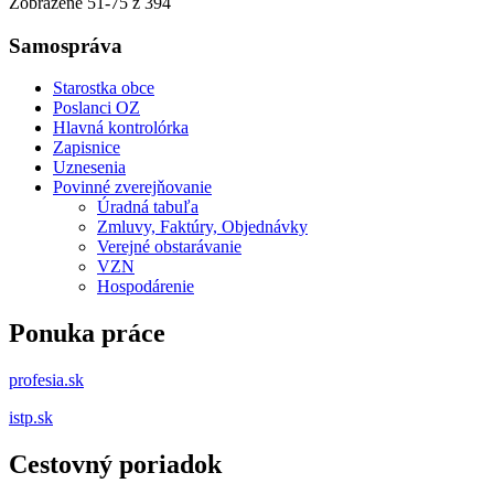
Zobrazené
51
-
75
z 394
Samospráva
Starostka obce
Poslanci OZ
Hlavná kontrolórka
Zapisnice
Uznesenia
Povinné zverejňovanie
Úradná tabuľa
Zmluvy, Faktúry, Objednávky
Verejné obstarávanie
VZN
Hospodárenie
Ponuka práce
profesia.sk
istp.sk
Cestovný poriadok