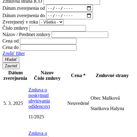
Zmluvná strana IČO
Dátum zverejnenia od
Dátum zverejnenia do
Zverejnený v roku
Číslo zmluvy
Názov / Predmet zmluvy
Cena od
Cena do
Zrušiť filter
Zavrieť
Dátum
Názov
Cena *
Zmluvné strany
zverejnenia
Číslo zmluvy
Zmluva o
poskytnutí
Obec Mašková
ubytovania
5. 3. 2025
Neuvedené
odídencovi
Starikova Halyna
11/2025
Zmluva o