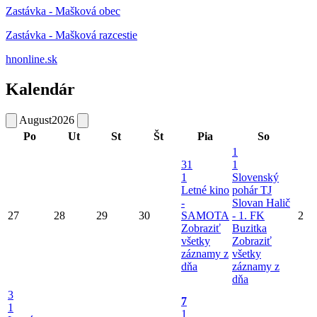
Zastávka - Mašková obec
Zastávka - Mašková razcestie
hnonline.sk
Kalendár
August
2026
Po
Ut
St
Št
Pia
So
1
31
1
1
Slovenský
Letné kino
pohár TJ
-
Slovan Halič
27
28
29
30
SAMOTA
- 1. FK
2
Zobraziť
Buzitka
všetky
Zobraziť
záznamy z
všetky
dňa
záznamy z
dňa
3
7
1
1