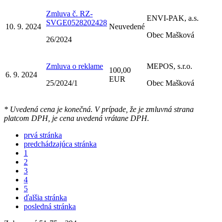
Zmluva č. RZ-
ENVI-PAK, a.s.
SVGE0528202428
10. 9. 2024
Neuvedené
Obec Mašková
26/2024
Zmluva o reklame
MEPOS, s.r.o.
100,00
6. 9. 2024
EUR
25/2024/1
Obec Mašková
* Uvedená cena je konečná. V prípade, že je zmluvná strana
platcom DPH, je cena uvedená vrátane DPH.
prvá stránka
predchádzajúca stránka
1
2
3
4
5
ďalšia stránka
posledná stránka